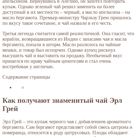
апельсином. Вернувшись в Англию, он захотел повторить
купаж. Однако зеленый чай решил заменить на более
доступный в их местности – черный, а масло апельсина – на
масло бергамота. Премьер-министру Чарльзу Грею пришлось
по вкусу такое сочетание, и чай назвали в его честь.
Третья легенда считается самой реалистичной. Она гласит, что
корабли, возвращавшиеся из Индии с запасами чая и масла
бергамота, попали в шторм. Масло разлилось на чайные
мешки, и товар был испорчен. Однако купец рискнул
высушить чай и выставить на продажу. Необычный вкус
пришелся по нраву чайным ценителям и стал очень
востребован у англичан.
Содержание страницы
Как получают знаменитый чай Эрл
Грей
Эрл Грей – это купаж черного чая с добавлением ароматного
бергамота. Сам бергамот представляет собой смесь цитрона и
померанца, относится к роду цитрусовых. Плоды обладают