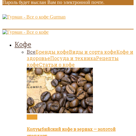
Пароль будет выслан Вам по электронной почте.
Gurman
Кофе
Все
Бренды кофе
Виды и сорта кофе
Кофе и
здоровье
Посуда и техника
Рецепты
кофе
Статьи о кофе
Кофе
Колумбийский кофе в зернах — золотой
стандарт