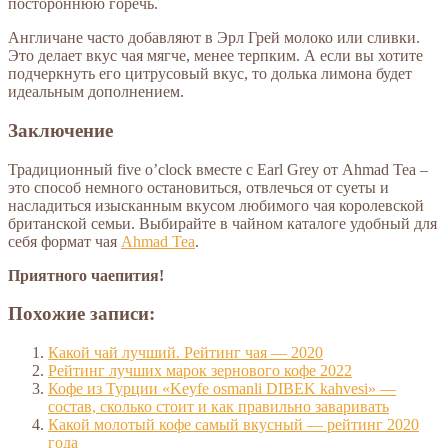
постороннюю горечь.
Англичане часто добавляют в Эрл Грей молоко или сливки.
Это делает вкус чая мягче, менее терпким. А если вы хотите
подчеркнуть его цитрусовый вкус, то долька лимона будет
идеальным дополнением.
Заключение
Традиционный five o’clock вместе с Earl Grey от Ahmad Tea –
это способ немного остановиться, отвлечься от суеты и
насладиться изысканным вкусом любимого чая королевской
британской семьи. Выбирайте в чайном каталоге удобный для
себя формат чая
Ahmad Tea
.
Приятного чаепития!
Похожие записи:
Какой чай лучший. Рейтинг чая — 2020
Рейтинг лучших марок зернового кофе 2022
Кофе из Турции «Keyfe osmanli DIBEK kahvesi» —
состав, сколько стоит и как правильно заваривать
Какой молотый кофе самый вкусный — рейтинг 2020
года