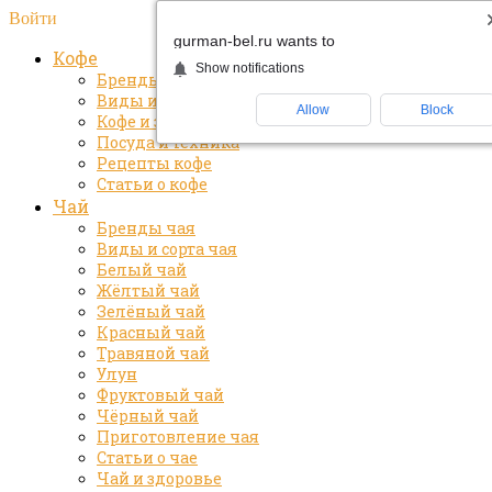
Войти
gurman-bel.ru wants to
Кофе
Show notifications
Бренды кофе
Виды и сорта кофе
Allow
Block
Кофе и здоровье
Посуда и техника
Рецепты кофе
Статьи о кофе
Чай
Бренды чая
Виды и сорта чая
Белый чай
Жёлтый чай
Зелёный чай
Красный чай
Травяной чай
Улун
Фруктовый чай
Чёрный чай
Приготовление чая
Статьи о чае
Чай и здоровье