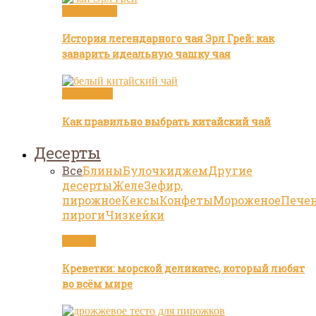
Бренды чая
История легендарного чая Эрл Грей: как
заварить идеальную чашку чая
Белый чай
Как правильно выбрать китайский чай
Десерты
Все
Блины
Булочки
джем
Другие
десерты
Желе
Зефир,
пирожное
Кексы
Конфеты
Мороженое
Пече
пироги
Чизкейки
Статьи
Креветки: морской деликатес, который любят
во всём мире