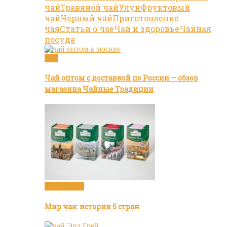
чай
Травяной чай
Улун
Фруктовый
чай
Чёрный чай
Приготовление
чая
Статьи о чае
Чай и здоровье
Чайная
посуда
Чай
Чай оптом с доставкой по России — обзор
магазина Чайные Традиции
Бренды чая
Мир чая: истории 5 стран