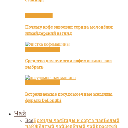
Статьи о кофе
Почему кофе завоевал сердца молодёжи:
инсайдерский взгляд
Посуда и техника
Средства для очистки кофемашины: как
выбрать
Посуда и техника
Встраиваемые посудомоечные машины
фирмы DeLonghi
Чай
Все
Бренды чая
Виды и сорта чая
Белый
чай
Жёлтый чай
Зелёный чай
Красный