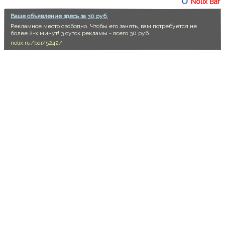
Nolix Bar
Ваше объявление здесь за 30 руб.
Рекламное место свободно. Чтобы его занять, вам потребуется не
более 2-х минут! 3 суток рекламы - всего 30 руб.
nolix.ru/bar/5242/