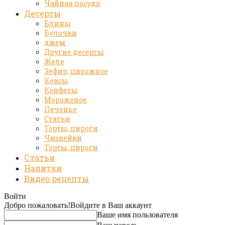
Чайная посуда
Десерты
Блины
Булочки
джем
Другие десерты
Желе
Зефир, пирожное
Кексы
Конфеты
Мороженое
Печенье
Статьи
Торты, пироги
Чизкейки
Торты, пироги
Статьи
Напитки
Видео рецепты
Войти
Добро пожаловать!
Войдите в Ваш аккаунт
Ваше имя пользователя