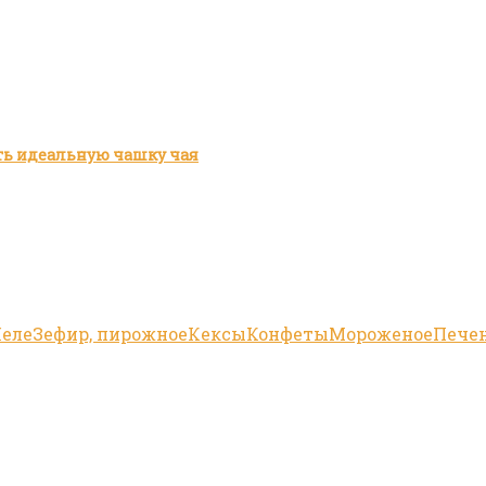
ить идеальную чашку чая
еле
Зефир, пирожное
Кексы
Конфеты
Мороженое
Пече