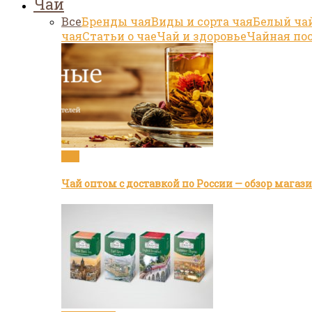
Чай
Все
Бренды чая
Виды и сорта чая
Белый ча
чая
Статьи о чае
Чай и здоровье
Чайная по
Чай
Чай оптом с доставкой по России — обзор мага