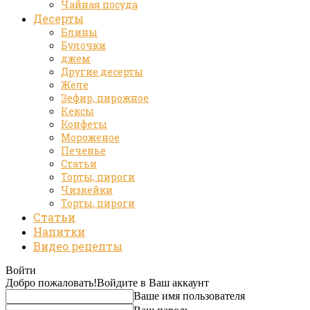
Чайная посуда
Десерты
Блины
Булочки
джем
Другие десерты
Желе
Зефир, пирожное
Кексы
Конфеты
Мороженое
Печенье
Статьи
Торты, пироги
Чизкейки
Торты, пироги
Статьи
Напитки
Видео рецепты
Войти
Добро пожаловать!
Войдите в Ваш аккаунт
Ваше имя пользователя