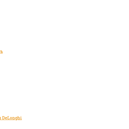
ть
 DeLonghi