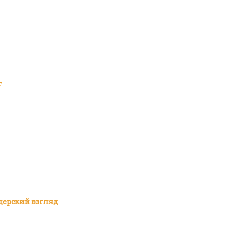
т
дерский взгляд