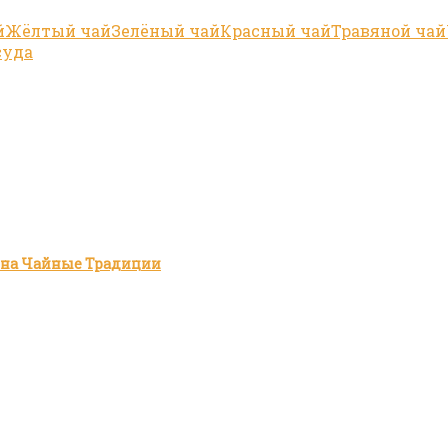
й
Жёлтый чай
Зелёный чай
Красный чай
Травяной чай
суда
зина Чайные Традиции