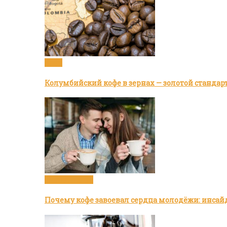
Кофе
Колумбийский кофе в зернах — золотой стандар
Статьи о кофе
Почему кофе завоевал сердца молодёжи: инсай