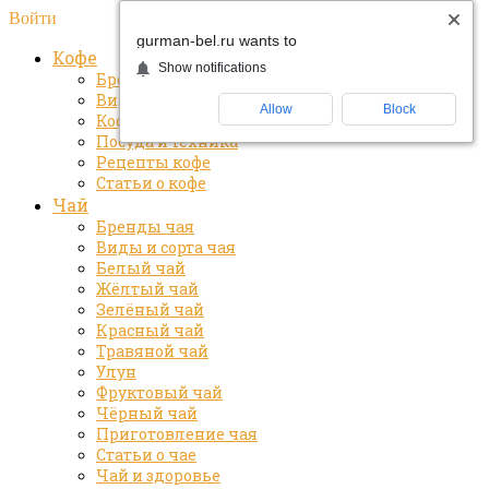
Войти
gurman-bel.ru wants to
Кофе
Show notifications
Бренды кофе
Виды и сорта кофе
Allow
Block
Кофе и здоровье
Посуда и техника
Рецепты кофе
Статьи о кофе
Чай
Бренды чая
Виды и сорта чая
Белый чай
Жёлтый чай
Зелёный чай
Красный чай
Травяной чай
Улун
Фруктовый чай
Чёрный чай
Приготовление чая
Статьи о чае
Чай и здоровье