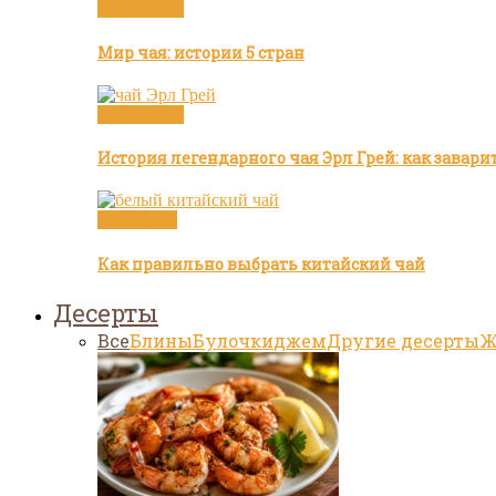
Бренды чая
Мир чая: истории 5 стран
Бренды чая
История легендарного чая Эрл Грей: как завар
Белый чай
Как правильно выбрать китайский чай
Десерты
Все
Блины
Булочки
джем
Другие десерты
Ж