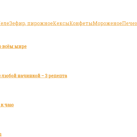
еле
Зефир, пирожное
Кексы
Конфеты
Мороженое
Пече
о всём мире
 любой начинкой – 3 рецепта
 к чаю
ы