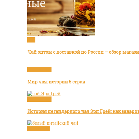
Чай
Чай оптом с доставкой по России — обзор мага
Бренды чая
Мир чая: истории 5 стран
Бренды чая
История легендарного чая Эрл Грей: как завар
Белый чай