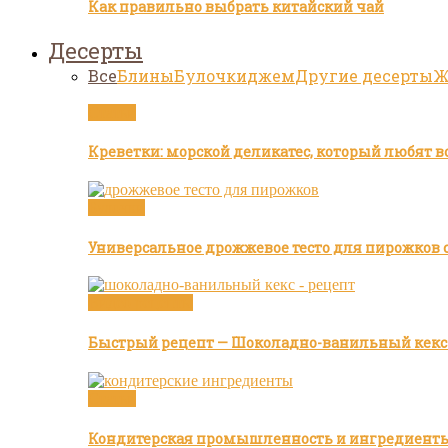
Как правильно выбрать китайский чай
Десерты
Все
Блины
Булочки
джем
Другие десерты
Ж
Статьи
Креветки: морской деликатес, который любят в
Булочки
Универсальное дрожжевое тесто для пирожков с
Видео рецепты
Быстрый рецепт — Шоколадно-ванильный кекс
Статьи
Кондитерская промышленность и ингредиент