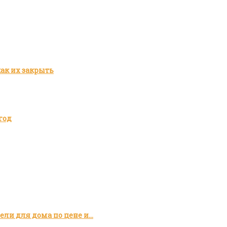
как их закрыть
год
ли для дома по цене и…