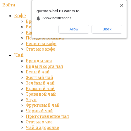
Войти
gurman-bel.ru wants to
Кофе
Show notifications
Бренды кофе
Виды и сорта кофе
Allow
Block
Кофе и здоровье
Посуда и техника
Рецепты кофе
Статьи о кофе
Чай
Бренды чая
Виды и сорта чая
Белый чай
Жёлтый чай
Зелёный чай
Красный чай
Травяной чай
Улун
Фруктовый чай
Чёрный чай
Приготовление чая
Статьи о чае
Чай и здоровье