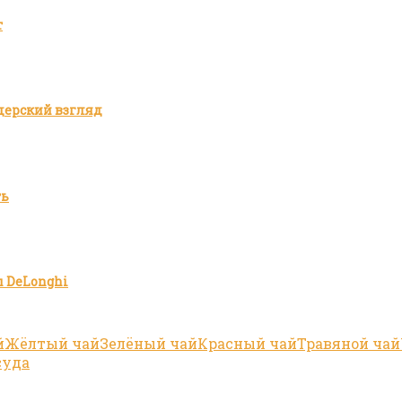
т
дерский взгляд
ть
 DeLonghi
й
Жёлтый чай
Зелёный чай
Красный чай
Травяной чай
суда