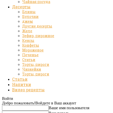
Чайная посуда
Десерты
Блины
Булочки
джем
Другие десерты
Желе
Зефир, пирожное
Кексы
Конфеты
Мороженое
Печенье
Статьи
Торты, пироги
Чизкейки
Торты, пироги
Статьи
Напитки
Видео рецепты
Войти
Добро пожаловать!
Войдите в Ваш аккаунт
Ваше имя пользователя