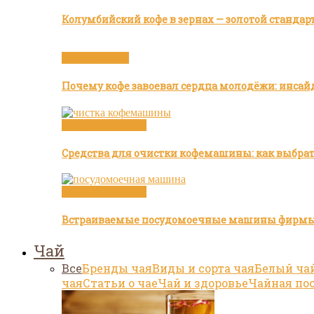
Колумбийский кофе в зернах — золотой стандар
Статьи о кофе
Почему кофе завоевал сердца молодёжи: инсай
Посуда и техника
Средства для очистки кофемашины: как выбра
Посуда и техника
Встраиваемые посудомоечные машины фирмы
Чай
Все
Бренды чая
Виды и сорта чая
Белый ча
чая
Статьи о чае
Чай и здоровье
Чайная по