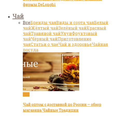
фирмы DeLonghi
Чай
Все
Бренды чая
Виды и сорта чая
Белый
чай
Жёлтый чай
Зелёный чай
Красный
чай
Травяной чай
Улун
Фруктовый
чай
Чёрный чай
Приготовление
чая
Статьи о чае
Чай и здоровье
Чайная
посуда
Чай
Чай оптом с доставкой по России — обзор
магазина Чайные Традиции