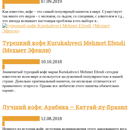
Виды и сорта кофе
07.09.2019
0
Как известно, кофе – это самый популярный напиток в мире. Существует
так много его видов – с молоком, со льдом, со специями, с алкоголем и т.д.,
что иногда возникает настоящая проблема в его выборе в...
Турецкий кофе Kurukahveci Mehmet Efendi
(Мехмет Эфенди)
Виды и сорта кофе
10.10.2018
0
Знаменитый турецкий кофе марки Kurukahveci Mehmet Efendi сегодня
известен во всем мире и пользуется заслуженной популярностью в нашей
стране. Довольно оригинальный напиток, он несколько отличается от
привычного эспрессо. Однако все любители этого напитка обязательно
оценят...
Лучший кофе: Арабика — Катуай-ду-Бразил
Виды и сорта кофе
12.08.2018
0
Немного из истории кофе, источник возникновения этого завоевавшего весь