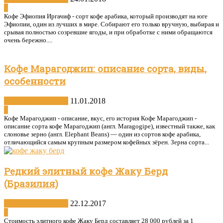
0
Кофе Эфиопия Иргачиф - сорт кофе арабика, который производят на юге
Эфиопии, один из лучших в мире. Собирают его только вручную, выбирая и
срывая полностью созревшие ягоды, и при обработке с ними обращаются
очень бережно....
Кофе Марагоджип: описание сорта, виды,
особенности
Виды и сорта кофе
11.01.2018
2
Кофе Марагоджип - описание, вкус, его история Кофе Марагоджип -
описание сорта кофе Марагоджип (англ. Maragogipe), известный также, как
слоновье зерно (англ. Elephant Beans) — один из сортов кофе арабика,
отличающийся самым крупным размером кофейных зёрен. Зерна сорта...
Редкий элитный кофе Жаку Берд
(Бразилия)
Виды и сорта кофе
22.12.2017
0
Стоимость элитного кофе Жаку Берд составляет 28 000 рублей за 1