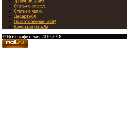
Травяной чай
81
Статьи о кофе
71
Статьи о чае
70
Десерты
65
Приготовление чая
65
Видео рецепты
64
© Всё о кофе и чае. 2010-2018