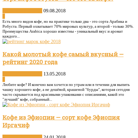
Виды и сорта кофе
09.08.2018
0
Есть много видов кофе, но на практике только два - это сорта Арабика и
Робуста. Первый охватывает 70% мировых культур, а второй - только 30%.
Преимущества Arabica хорошо известны - уникальный вкус и аромат
каждого...
Какой молотый кофе самый вкусный —
рейтинг 2020 года
Виды и сорта кофе
13.05.2018
0
Любите кофе? И конечно вам хочется по утрам или в течении для выпить
чашку хорошего кофе, а не дешёвой, крашеной "бурды", которая сегодня
часто скрывается под красивыми упаковками с описаниями, какой это
"лучший" кофе, собранный...
Кофе из Эфиопии — сорт кофе Эфиопия
Иргачиф
Виды и сорта кофе
24.01.2018