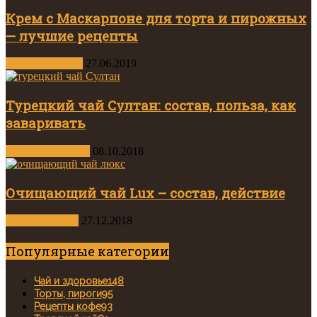
Крем с Маскарпоне для торта и пирожных
— лучшие рецепты
Другие десерты
27.06.2019
Турецкий чай Султан: состав, польза, как
заваривать
Виды и сорта чая
08.10.2018
Очищающий чай Lux – состав, действие
Чай и здоровье
27.12.2018
Популярные категории
Чай и здоровье
148
Торты, пироги
95
Рецепты кофе
93