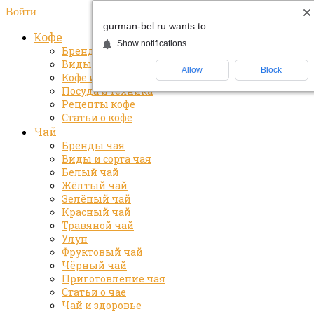
Войти
gurman-bel.ru wants to
Кофе
Show notifications
Бренды кофе
Виды и сорта кофе
Allow
Block
Кофе и здоровье
Посуда и техника
Рецепты кофе
Статьи о кофе
Чай
Бренды чая
Виды и сорта чая
Белый чай
Жёлтый чай
Зелёный чай
Красный чай
Травяной чай
Улун
Фруктовый чай
Чёрный чай
Приготовление чая
Статьи о чае
Чай и здоровье