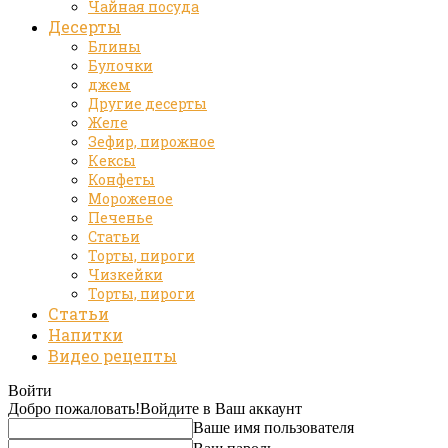
Чайная посуда
Десерты
Блины
Булочки
джем
Другие десерты
Желе
Зефир, пирожное
Кексы
Конфеты
Мороженое
Печенье
Статьи
Торты, пироги
Чизкейки
Торты, пироги
Статьи
Напитки
Видео рецепты
Войти
Добро пожаловать!
Войдите в Ваш аккаунт
Ваше имя пользователя