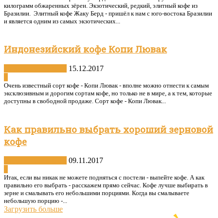
килограмм обжаренных зёрен. Экзотический, редкий, элитный кофе из
Бразилии. Элитный кофе Жаку Берд - пришёл к нам с юго-востока Бразилии
и является одним из самых экзотических...
Индонезийский кофе Копи Лювак
Виды и сорта кофе
15.12.2017
0
Очень известный сорт кофе - Копи Лювак - вполне можно отнести к самым
эксклюзивным и дорогим сортам кофе, но только не в мире, а к тем, которые
доступны в свободной продаже. Сорт кофе - Копи Лювак...
Как правильно выбрать хороший зерновой
кофе
Виды и сорта кофе
09.11.2017
0
Итак, если вы никак не можете подняться с постели - выпейте кофе. А как
правильно его выбрать - расскажем прямо сейчас. Кофе лучше выбирать в
зерне и смалывать его небольшими порциями. Когда вы смалываете
небольшую порцию -...
Загрузить больше