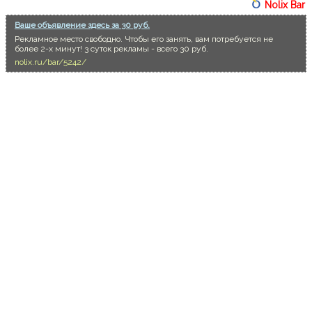
Nolix Bar
Ваше объявление здесь за 30 руб.
Рекламное место свободно. Чтобы его занять, вам потребуется не
более 2-х минут! 3 суток рекламы - всего 30 руб.
nolix.ru/bar/5242/