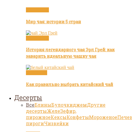
Бренды чая
Мир чая: истории 5 стран
Бренды чая
История легендарного чая Эрл Грей: как
заварить идеальную чашку чая
Белый чай
Как правильно выбрать китайский чай
Десерты
Все
Блины
Булочки
джем
Другие
десерты
Желе
Зефир,
пирожное
Кексы
Конфеты
Мороженое
Пече
пироги
Чизкейки