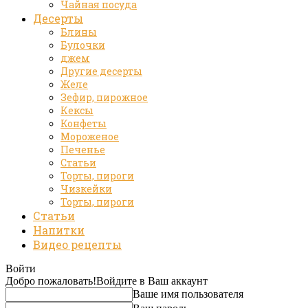
Чайная посуда
Десерты
Блины
Булочки
джем
Другие десерты
Желе
Зефир, пирожное
Кексы
Конфеты
Мороженое
Печенье
Статьи
Торты, пироги
Чизкейки
Торты, пироги
Статьи
Напитки
Видео рецепты
Войти
Добро пожаловать!
Войдите в Ваш аккаунт
Ваше имя пользователя