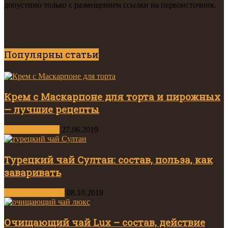
допустимо только с размещением ссылки на первоисточник.
Популярны статьи
Крем с Маскарпоне для торта и пирожных
— лучшие рецепты
Другие десерты
27.06.2019
Турецкий чай Султан: состав, польза, как
заваривать
Виды и сорта чая
08.10.2018
Очищающий чай Lux – состав, действие