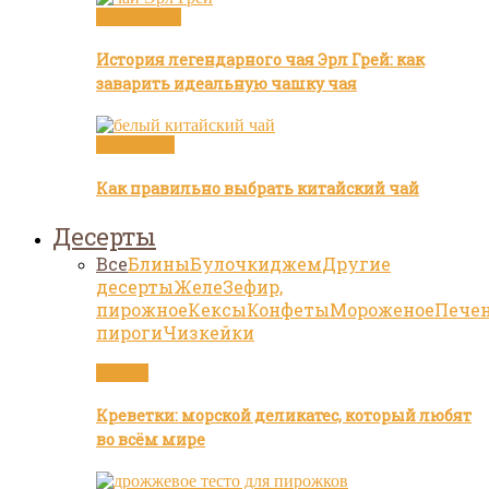
Бренды чая
История легендарного чая Эрл Грей: как
заварить идеальную чашку чая
Белый чай
Как правильно выбрать китайский чай
Десерты
Все
Блины
Булочки
джем
Другие
десерты
Желе
Зефир,
пирожное
Кексы
Конфеты
Мороженое
Пече
пироги
Чизкейки
Статьи
Креветки: морской деликатес, который любят
во всём мире