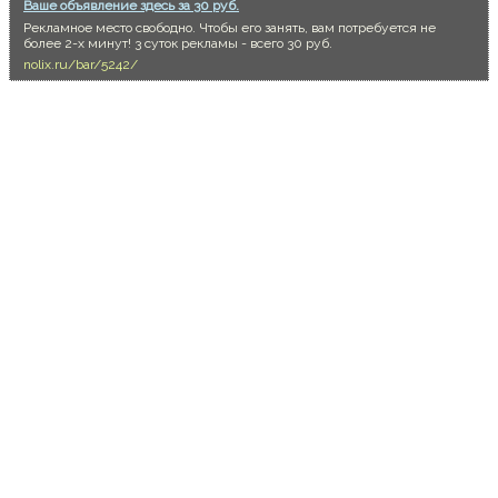
Ваше объявление здесь за 30 руб.
Рекламное место свободно. Чтобы его занять, вам потребуется не
более 2-х минут! 3 суток рекламы - всего 30 руб.
nolix.ru/bar/5242/