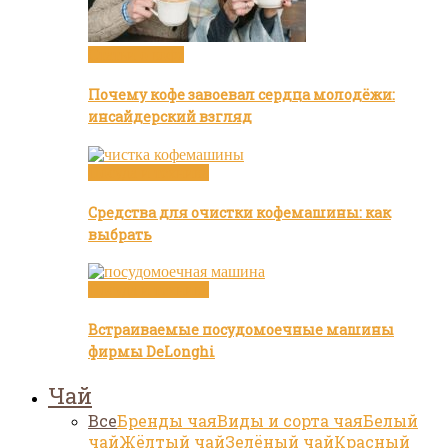
Статьи о кофе
Почему кофе завоевал сердца молодёжи:
инсайдерский взгляд
Посуда и техника
Средства для очистки кофемашины: как
выбрать
Посуда и техника
Встраиваемые посудомоечные машины
фирмы DeLonghi
Чай
Все
Бренды чая
Виды и сорта чая
Белый
чай
Жёлтый чай
Зелёный чай
Красный