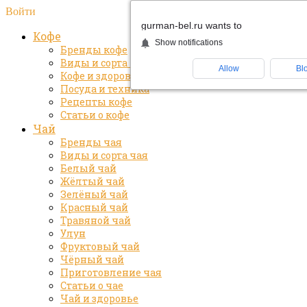
Войти
gurman-bel.ru wants to
Кофе
Show notifications
Бренды кофе
Виды и сорта кофе
Allow
Bl
Кофе и здоровье
Посуда и техника
Рецепты кофе
Статьи о кофе
Чай
Бренды чая
Виды и сорта чая
Белый чай
Жёлтый чай
Зелёный чай
Красный чай
Травяной чай
Улун
Фруктовый чай
Чёрный чай
Приготовление чая
Статьи о чае
Чай и здоровье