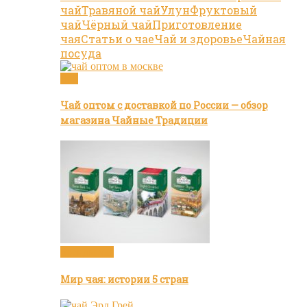
чай
Травяной чай
Улун
Фруктовый
чай
Чёрный чай
Приготовление
чая
Статьи о чае
Чай и здоровье
Чайная
посуда
Чай
Чай оптом с доставкой по России — обзор
магазина Чайные Традиции
Бренды чая
Мир чая: истории 5 стран