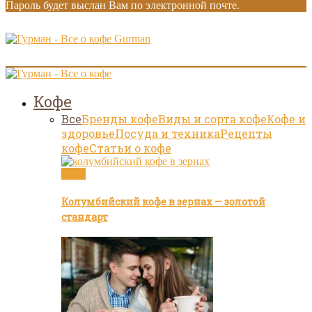
Пароль будет выслан Вам по электронной почте.
Gurman
Кофе
Все
Бренды кофе
Виды и сорта кофе
Кофе и
здоровье
Посуда и техника
Рецепты
кофе
Статьи о кофе
Кофе
Колумбийский кофе в зернах — золотой
стандарт