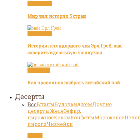
Бренды чая
Мир чая: истории 5 стран
Бренды чая
История легендарного чая Эрл Грей: как
заварить идеальную чашку чая
Белый чай
Как правильно выбрать китайский чай
Десерты
Все
Блины
Булочки
джем
Другие
десерты
Желе
Зефир,
пирожное
Кексы
Конфеты
Мороженое
Пече
пироги
Чизкейки
Статьи