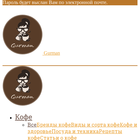
Пароль будет выслан Вам по электронной почте.
Gurman
Кофе
Все
Бренды кофе
Виды и сорта кофе
Кофе и
здоровье
Посуда и техника
Рецепты
кофе
Статьи о кофе