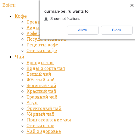
Войти
gurman-bel.ru wants to
Кофе
Show notifications
Бренды кофе
Виды и сорта кофе
Allow
Block
Кофе и здоровье
Посуда и техника
Рецепты кофе
Статьи о кофе
Чай
Бренды чая
Виды и сорта чая
Белый чай
Жёлтый чай
Зелёный чай
Красный чай
Травяной чай
Улун
Фруктовый чай
Чёрный чай
Приготовление чая
Статьи о чае
Чай и здоровье