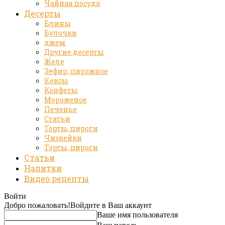
Чайная посуда
Десерты
Блины
Булочки
джем
Другие десерты
Желе
Зефир, пирожное
Кексы
Конфеты
Мороженое
Печенье
Статьи
Торты, пироги
Чизкейки
Торты, пироги
Статьи
Напитки
Видео рецепты
Войти
Добро пожаловать!
Войдите в Ваш аккаунт
Ваше имя пользователя