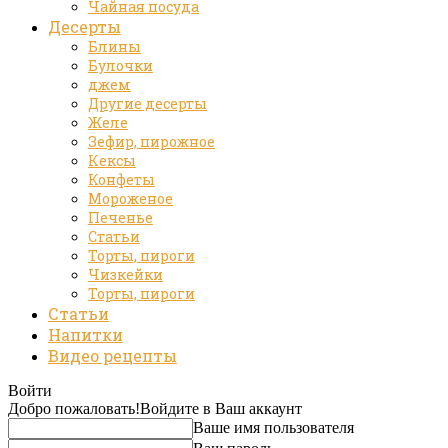
Чайная посуда
Десерты
Блины
Булочки
джем
Другие десерты
Желе
Зефир, пирожное
Кексы
Конфеты
Мороженое
Печенье
Статьи
Торты, пироги
Чизкейки
Торты, пироги
Статьи
Напитки
Видео рецепты
Войти
Добро пожаловать!
Войдите в Ваш аккаунт
Ваше имя пользователя