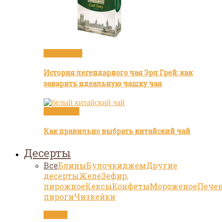
Бренды чая
История легендарного чая Эрл Грей: как
заварить идеальную чашку чая
Белый чай
Как правильно выбрать китайский чай
Десерты
Все
Блины
Булочки
джем
Другие
десерты
Желе
Зефир,
пирожное
Кексы
Конфеты
Мороженое
Пече
пироги
Чизкейки
Статьи