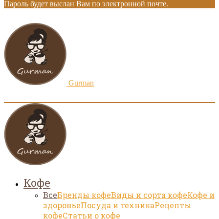
Пароль будет выслан Вам по электронной почте.
Gurman
Кофе
Все
Бренды кофе
Виды и сорта кофе
Кофе и
здоровье
Посуда и техника
Рецепты
кофе
Статьи о кофе