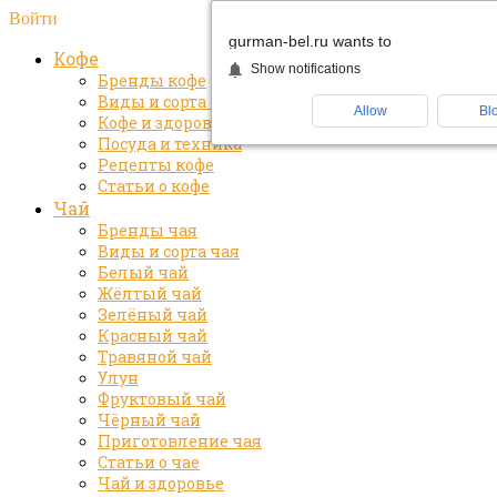
Войти
gurman-bel.ru wants to
Кофе
Show notifications
Бренды кофе
Виды и сорта кофе
Allow
Bl
Кофе и здоровье
Посуда и техника
Рецепты кофе
Статьи о кофе
Чай
Бренды чая
Виды и сорта чая
Белый чай
Жёлтый чай
Зелёный чай
Красный чай
Травяной чай
Улун
Фруктовый чай
Чёрный чай
Приготовление чая
Статьи о чае
Чай и здоровье