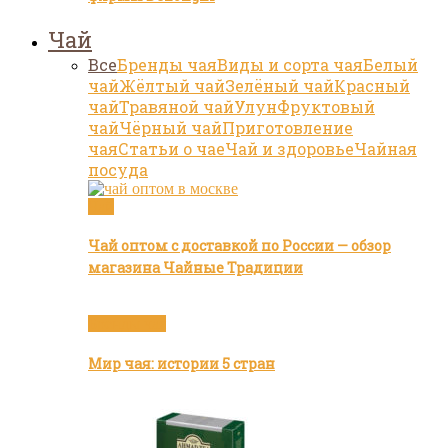
Чай
Все
Бренды чая
Виды и сорта чая
Белый
чай
Жёлтый чай
Зелёный чай
Красный
чай
Травяной чай
Улун
Фруктовый
чай
Чёрный чай
Приготовление
чая
Статьи о чае
Чай и здоровье
Чайная
посуда
Чай
Чай оптом с доставкой по России — обзор
магазина Чайные Традиции
Бренды чая
Мир чая: истории 5 стран