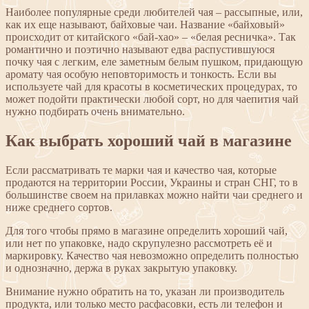
Наиболее популярные среди любителей чая – рассыпные, или,
как их еще называют, байховые чаи. Название «байховый»
происходит от китайского «бай-хао» – «белая ресничка». Так
романтично и поэтично называют едва распустившуюся
почку чая с легким, еле заметным белым пушком, придающую
аромату чая особую неповторимость и тонкость. Если вы
используете чай для красоты в косметических процедурах, то
может подойти практически любой сорт, но для чаепития чай
нужно подбирать очень внимательно.
Как выбрать хороший чай в магазине
Если рассматривать те марки чая и качество чая, которые
продаются на территории России, Украины и стран СНГ, то в
большинстве своем на прилавках можно найти чаи среднего и
ниже среднего сортов.
Для того чтобы прямо в магазине определить хороший чай,
или нет по упаковке, надо скрупулезно рассмотреть её и
маркировку. Качество чая невозможно определить полностью
и однозначно, держа в руках закрытую упаковку.
Внимание нужно обратить на то, указан ли производитель
продукта, или только место расфасовки, есть ли телефон и