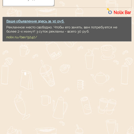
Nolix Bar
Ваше объявление здесь за 30 руб.
Рекламное место свободно. Чтобы его занять, вам потребуется не
более 2-х минут! 3 суток рекламы - всего 30 руб.
nolix.ru/bar/5242/