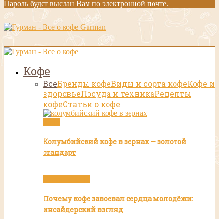
Пароль будет выслан Вам по электронной почте.
Gurman
Кофе
Все
Бренды кофе
Виды и сорта кофе
Кофе и
здоровье
Посуда и техника
Рецепты
кофе
Статьи о кофе
Кофе
Колумбийский кофе в зернах — золотой
стандарт
Статьи о кофе
Почему кофе завоевал сердца молодёжи:
инсайдерский взгляд