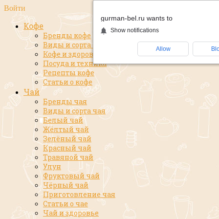
Войти
gurman-bel.ru wants to
Кофе
Show notifications
Бренды кофе
Виды и сорта кофе
Allow
Bl
Кофе и здоровье
Посуда и техника
Рецепты кофе
Статьи о кофе
Чай
Бренды чая
Виды и сорта чая
Белый чай
Жёлтый чай
Зелёный чай
Красный чай
Травяной чай
Улун
Фруктовый чай
Чёрный чай
Приготовление чая
Статьи о чае
Чай и здоровье