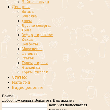
Чайная посуда
Десерты
Блины
Булочки
джем
Другие десерты
Желе
Зефир, пирожное
Кексы
Конфеты
Мороженое
Печенье
Статьи
Торты, пироги
Чизкейки
Торты, пироги
Статьи
Напитки
Видео рецепты
Войти
Добро пожаловать!
Войдите в Ваш аккаунт
Ваше имя пользователя