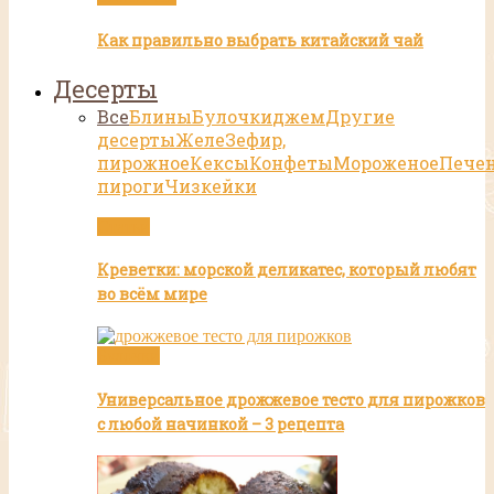
Как правильно выбрать китайский чай
Десерты
Все
Блины
Булочки
джем
Другие
десерты
Желе
Зефир,
пирожное
Кексы
Конфеты
Мороженое
Пече
пироги
Чизкейки
Статьи
Креветки: морской деликатес, который любят
во всём мире
Булочки
Универсальное дрожжевое тесто для пирожков
с любой начинкой – 3 рецепта