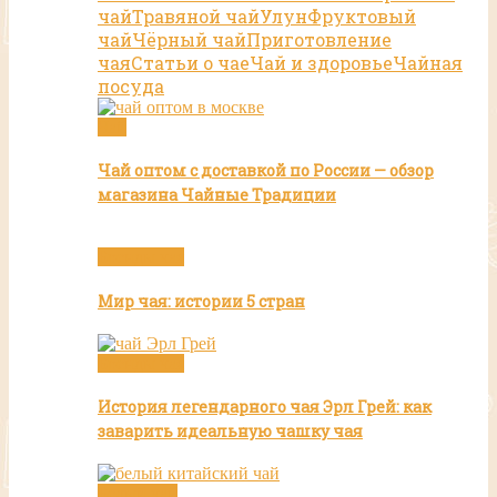
чай
Травяной чай
Улун
Фруктовый
чай
Чёрный чай
Приготовление
чая
Статьи о чае
Чай и здоровье
Чайная
посуда
Чай
Чай оптом с доставкой по России — обзор
магазина Чайные Традиции
Бренды чая
Мир чая: истории 5 стран
Бренды чая
История легендарного чая Эрл Грей: как
заварить идеальную чашку чая
Белый чай