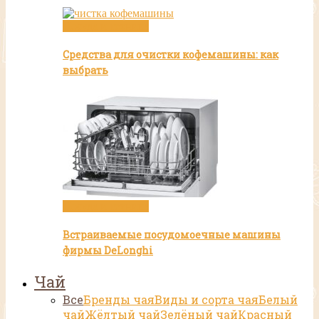
Посуда и техника
Средства для очистки кофемашины: как
выбрать
Посуда и техника
Встраиваемые посудомоечные машины
фирмы DeLonghi
Чай
Все
Бренды чая
Виды и сорта чая
Белый
чай
Жёлтый чай
Зелёный чай
Красный