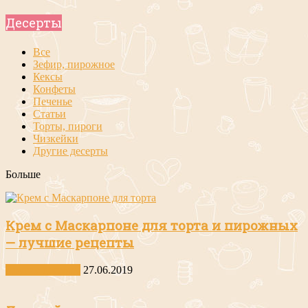
Десерты
Все
Зефир, пирожное
Кексы
Конфеты
Печенье
Статьи
Торты, пироги
Чизкейки
Другие десерты
Больше
Крем с Маскарпоне для торта и пирожных
— лучшие рецепты
Другие десерты
27.06.2019