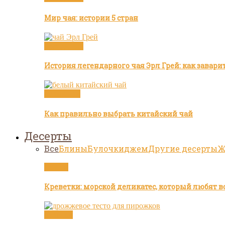
Мир чая: истории 5 стран
Бренды чая
История легендарного чая Эрл Грей: как завар
Белый чай
Как правильно выбрать китайский чай
Десерты
Все
Блины
Булочки
джем
Другие десерты
Ж
Статьи
Креветки: морской деликатес, который любят в
Булочки