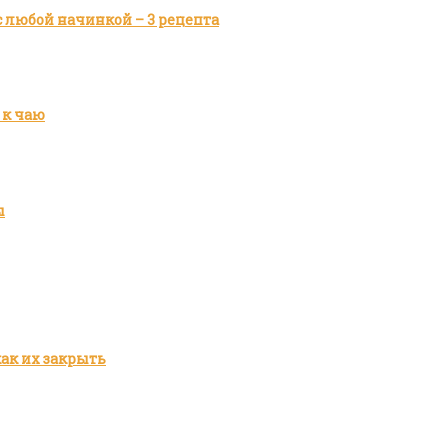
 любой начинкой – 3 рецепта
 к чаю
ы
как их закрыть