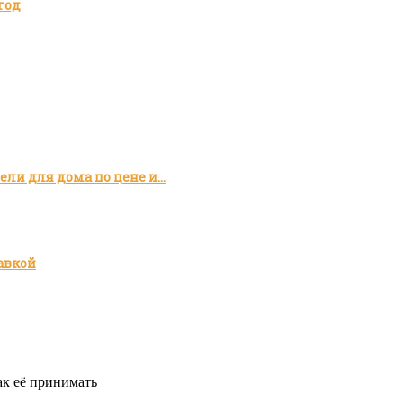
год
ли для дома по цене и…
авкой
ак её принимать