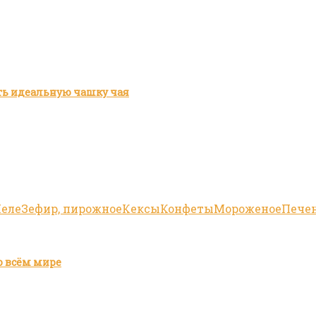
ить идеальную чашку чая
еле
Зефир, пирожное
Кексы
Конфеты
Мороженое
Пече
о всём мире