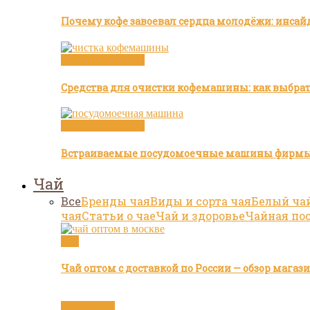
Почему кофе завоевал сердца молодёжи: инсай
Посуда и техника
Средства для очистки кофемашины: как выбра
Посуда и техника
Встраиваемые посудомоечные машины фирмы
Чай
Все
Бренды чая
Виды и сорта чая
Белый ча
чая
Статьи о чае
Чай и здоровье
Чайная по
Чай
Чай оптом с доставкой по России — обзор мага
Бренды чая