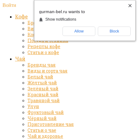
Войти
gurman-bel.ru wants to
Кофе
Show notifications
Бренды кофе
Виды и сорта кофе
Allow
Block
Кофе и здоровье
Посуда и техника
Рецепты кофе
Статьи о кофе
Чай
Бренды чая
Виды и сорта чая
Белый чай
Жёлтый чай
Зелёный чай
Красный чай
Травяной чай
Улун
Фруктовый чай
Чёрный чай
Приготовление чая
Статьи о чае
Чай и здоровье