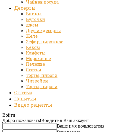
Чайная посуда
Десерты
Блины
Булочки
джем
Другие десерты
Желе
Зефир, пирожное
Кексы
Конфеты
Мороженое
Печенье
Статьи
Торты, пироги
Чизкейки
Торты, пироги
Статьи
Напитки
Видео рецепты
Войти
Добро пожаловать!
Войдите в Ваш аккаунт
Ваше имя пользователя