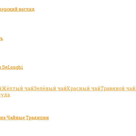
дерский взгляд
ть
 DeLonghi
й
Жёлтый чай
Зелёный чай
Красный чай
Травяной чай
суда
зина Чайные Традиции