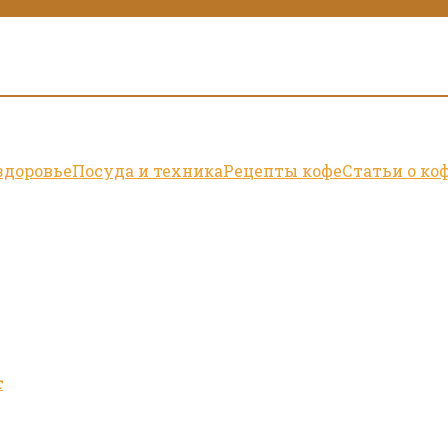
здоровье
Посуда и техника
Рецепты кофе
Статьи о ко
т