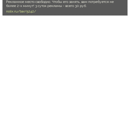
Рекламное место свободно. Чтобы его занять, вам потребуется не
более 2-х минут! 3 суток рекламы - всего 30 руб.
nolix.ru/bar/5242/