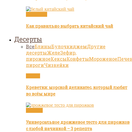
Белый чай
Как правильно выбрать китайский чай
Десерты
Все
Блины
Булочки
джем
Другие
десерты
Желе
Зефир,
пирожное
Кексы
Конфеты
Мороженое
Пече
пироги
Чизкейки
Статьи
Креветки: морской деликатес, который любят
во всём мире
Булочки
Универсальное дрожжевое тесто для пирожков
с любой начинкой – 3 рецепта