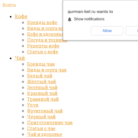
Войти
gurman-bel.ru wants to
Кофе
Show notifications
Бренды кофе
Виды и сорта кофе
Allow
Кофе и здоровье
Посуда и техника
Рецепты кофе
Статьи о кофе
Чай
Бренды чая
Виды и сорта чая
Белый чай
Жёлтый чай
Зелёный чай
Красный чай
Травяной чай
Улун
Фруктовый чай
Чёрный чай
Приготовление чая
Статьи о чае
Чай и здоровье