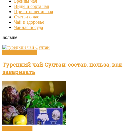
Бренды чая
Виды и сорта чая
Приготовление чая
Статьи о чае
Чай и здоровье
Чайная посуда
Больше
Виды и сорта чая
Турецкий чай Султан: состав, польза, как
заваривать
Чай и здоровье