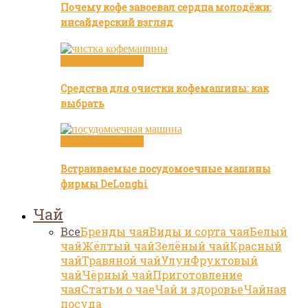
Почему кофе завоевал сердца молодёжи:
инсайдерский взгляд
Посуда и техника
Средства для очистки кофемашины: как
выбрать
Посуда и техника
Встраиваемые посудомоечные машины
фирмы DeLonghi
Чай
Все
Бренды чая
Виды и сорта чая
Белый
чай
Жёлтый чай
Зелёный чай
Красный
чай
Травяной чай
Улун
Фруктовый
чай
Чёрный чай
Приготовление
чая
Статьи о чае
Чай и здоровье
Чайная
посуда