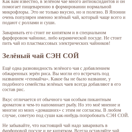
Как вам известно, в зелёном чае много антиоксидантов и он
помогает пищеварению в формировании нормальной
микрофлоры. Это не только вкусно, но и полезно. В Японии
очень популярен именно зелёный чай, который чаще всего и
подают с роллами и суши.
Заваривать его стоит не кипятком и в специальном
фарфоровом чайнике, либо керамической посуде. Не стоит
пить чай из пластмассовых электрических чайников!
Зелёный чай СЭН СОЙ
Ещё одна разновидность зелёного чая с добавлением
обжаренных зерён риса. Вы могли его встречать под
названием «генмайча». Какое бы не было название, у
подобного семейства зелёных чаев всегда добавляют в его
состав рис.
Вкус отличается от обычного чая особым пикантным
ароматом и чем-то напоминает рыбу. Но это моё мнение и
многие из моих «домашних» с этим не согласны. В любом
случае, советую под суши как-нибудь попробовать СЭН СОЙ.
Не забывайте, что настоящий чай надо заваривать в
фарфоровой посуде и не кипятком. Всегда оставляйте чай