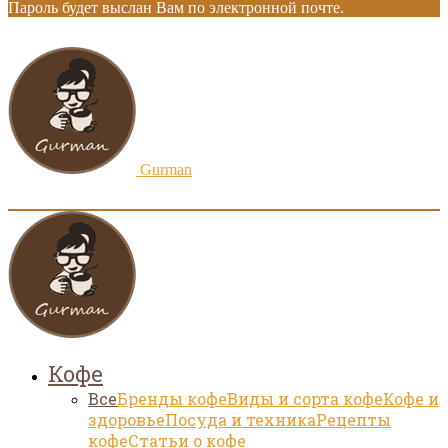
Пароль будет выслан Вам по электронной почте.
Gurman
Кофе
Все
Бренды кофе
Виды и сорта кофе
Кофе и
здоровье
Посуда и техника
Рецепты
кофе
Статьи о кофе