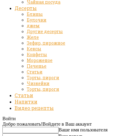
Чайная посуда
Десерты
Блины
Булочки
джем
Другие десерты
Желе
Зефир, пирожное
Кексы
Конфеты
Мороженое
Печенье
Статьи
Торты, пироги
Чизкейки
Торты, пироги
Статьи
Напитки
Видео рецепты
Войти
Добро пожаловать!
Войдите в Ваш аккаунт
Ваше имя пользователя