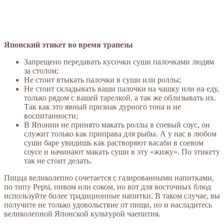
Японский этикет во время трапезы
Запрещено передавать кусочки суши палочками людям
за столом;
Не стоит втыкать палочки в суши или роллы;
Не стоит складывать ваши палочки на чашку или на еду,
только рядом с вашей тарелкой, а так же облизывать их.
Так как это явный признак дурного тона и не
воспитанности;
В Японии не принято макать роллы в соевый соус, он
служит только как приправа для рыбы. А у нас в любом
суши баре увидишь как растворяют васаби в соевом
соусе и начинают макать суши в эту «жижу». По этикету
так не стоит делать.
Пицца великолепно сочетается с газированными напитками,
по типу Pepsi, пивом или соком, но вот для восточных блюд
используйте более традиционные напитки. В таком случае, вы
получите не только удовольствие от пищи, но и насладитесь
великолепной Японской культурой чаепития.