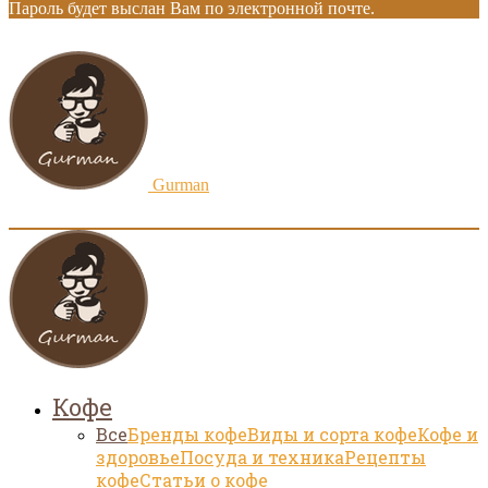
Пароль будет выслан Вам по электронной почте.
Gurman
Кофе
Все
Бренды кофе
Виды и сорта кофе
Кофе и
здоровье
Посуда и техника
Рецепты
кофе
Статьи о кофе