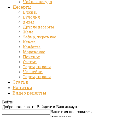
Чайная посуда
Десерты
Блины
Булочки
джем
Другие десерты
Желе
Зефир, пирожное
Кексы
Конфеты
Мороженое
Печенье
Статьи
Торты, пироги
Чизкейки
Торты, пироги
Статьи
Напитки
Видео рецепты
Войти
Добро пожаловать!
Войдите в Ваш аккаунт
Ваше имя пользователя