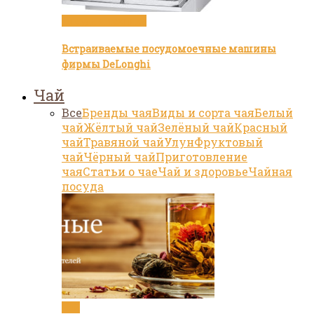
Посуда и техника
Встраиваемые посудомоечные машины
фирмы DeLonghi
Чай
Все
Бренды чая
Виды и сорта чая
Белый
чай
Жёлтый чай
Зелёный чай
Красный
чай
Травяной чай
Улун
Фруктовый
чай
Чёрный чай
Приготовление
чая
Статьи о чае
Чай и здоровье
Чайная
посуда
Чай