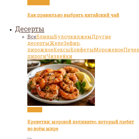
Белый чай
Как правильно выбрать китайский чай
Десерты
Все
Блины
Булочки
джем
Другие
десерты
Желе
Зефир,
пирожное
Кексы
Конфеты
Мороженое
Пече
пироги
Чизкейки
Статьи
Креветки: морской деликатес, который любят
во всём мире