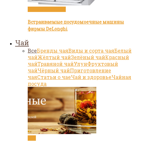
Посуда и техника
Встраиваемые посудомоечные машины
фирмы DeLonghi
Чай
Все
Бренды чая
Виды и сорта чая
Белый
чай
Жёлтый чай
Зелёный чай
Красный
чай
Травяной чай
Улун
Фруктовый
чай
Чёрный чай
Приготовление
чая
Статьи о чае
Чай и здоровье
Чайная
посуда
Чай