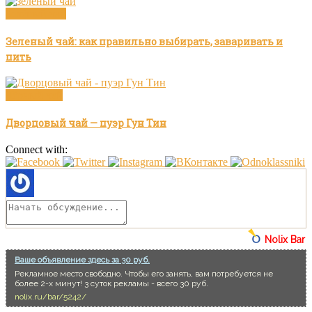
Зелёный чай
Зеленый чай: как правильно выбирать, заваривать и
пить
Чёрный чай
Дворцовый чай — пуэр Гун Тин
Connect with:
Nolix Bar
Ваше объявление здесь за 30 руб.
Рекламное место свободно. Чтобы его занять, вам потребуется не
более 2-х минут! 3 суток рекламы - всего 30 руб.
nolix.ru/bar/5242/