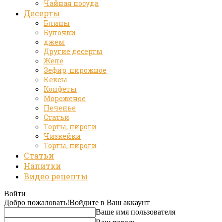
Чайная посуда
Десерты
Блины
Булочки
джем
Другие десерты
Желе
Зефир, пирожное
Кексы
Конфеты
Мороженое
Печенье
Статьи
Торты, пироги
Чизкейки
Торты, пироги
Статьи
Напитки
Видео рецепты
Войти
Добро пожаловать!
Войдите в Ваш аккаунт
Ваше имя пользователя