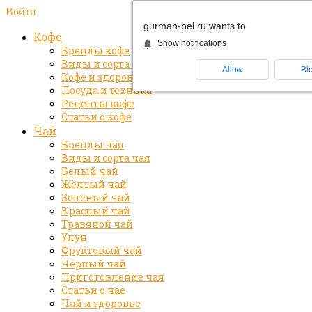
Войти
gurman-bel.ru wants to
Кофе
Show notifications
Бренды кофе
Виды и сорта кофе
Allow
Bl
Кофе и здоровье
Посуда и техника
Рецепты кофе
Статьи о кофе
Чай
Бренды чая
Виды и сорта чая
Белый чай
Жёлтый чай
Зелёный чай
Красный чай
Травяной чай
Улун
Фруктовый чай
Чёрный чай
Приготовление чая
Статьи о чае
Чай и здоровье