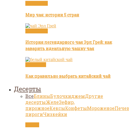
Бренды чая
Мир чая: истории 5 стран
Бренды чая
История легендарного чая Эрл Грей: как
заварить идеальную чашку чая
Белый чай
Как правильно выбрать китайский чай
Десерты
Все
Блины
Булочки
джем
Другие
десерты
Желе
Зефир,
пирожное
Кексы
Конфеты
Мороженое
Пече
пироги
Чизкейки
Статьи