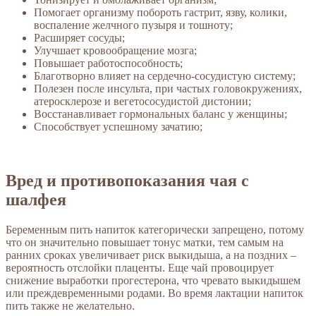
Помогает организму побороть гастрит, язву, колики,
воспаление желчного пузыря и тошноту;
Расширяет сосуды;
Улучшает кровообращение мозга;
Повышает работоспособность;
Благотворно влияет на сердечно-сосудистую систему;
Полезен после инсульта, при частых головокружениях,
атеросклерозе и вегетососудистой дистонии;
Восстанавливает гормональных баланс у женщины;
Способствует успешному зачатию;
Вред и противопоказания чая с
шалфея
Беременным пить напиток категорически запрещено, потому
что он значительно повышает тонус матки, тем самым на
ранних сроках увеличивает риск выкидыша, а на поздних –
вероятность отслойки плаценты. Еще чай провоцирует
снижение выработки прогестерона, что чревато выкидышем
или преждевременными родами. Во время лактации напиток
пить также не желательно.