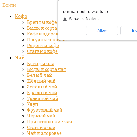
Войти
gurman-bel.ru wants to
Кофе
Show notifications
Бренды кофе
Виды и сорта кофе
Allow
Bl
Кофе и здоровье
Посуда и техника
Рецепты кофе
Статьи о кофе
Чай
Бренды чая
Виды и сорта чая
Белый чай
Жёлтый чай
Зелёный чай
Красный чай
Травяной чай
Улун
Фруктовый чай
Чёрный чай
Приготовление чая
Статьи о чае
Чай и здоровье