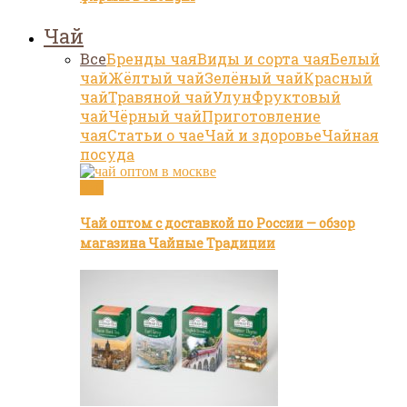
Чай
Все
Бренды чая
Виды и сорта чая
Белый
чай
Жёлтый чай
Зелёный чай
Красный
чай
Травяной чай
Улун
Фруктовый
чай
Чёрный чай
Приготовление
чая
Статьи о чае
Чай и здоровье
Чайная
посуда
Чай
Чай оптом с доставкой по России — обзор
магазина Чайные Традиции