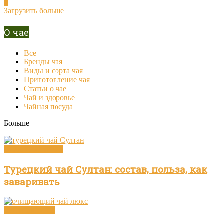
0
Загрузить больше
О чае
Все
Бренды чая
Виды и сорта чая
Приготовление чая
Статьи о чае
Чай и здоровье
Чайная посуда
Больше
Виды и сорта чая
Турецкий чай Султан: состав, польза, как
заваривать
Чай и здоровье