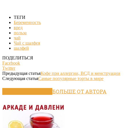
ТЕГИ
Беременность
вред
польза
чай
Чай с шалфея
шалфей
ПОДЕЛИТЬСЯ
Facebook
Twitter
Предыдущая статья
Кофе при аллергии, ВСД и менструации
Следующая статья
Самые популярные торты в мире
ПОХОЖИЕ СТАТЬИ
БОЛЬШЕ ОТ АВТОРА