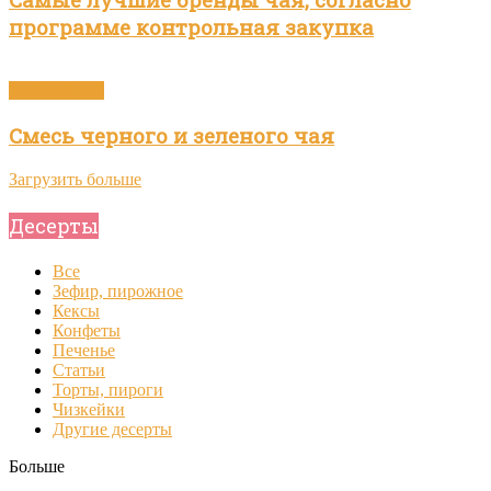
программе контрольная закупка
Зелёный чай
Смесь черного и зеленого чая
Загрузить больше
Десерты
Все
Зефир, пирожное
Кексы
Конфеты
Печенье
Статьи
Торты, пироги
Чизкейки
Другие десерты
Больше