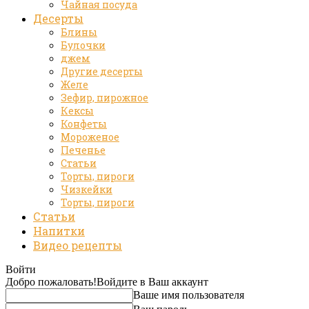
Чайная посуда
Десерты
Блины
Булочки
джем
Другие десерты
Желе
Зефир, пирожное
Кексы
Конфеты
Мороженое
Печенье
Статьи
Торты, пироги
Чизкейки
Торты, пироги
Статьи
Напитки
Видео рецепты
Войти
Добро пожаловать!
Войдите в Ваш аккаунт
Ваше имя пользователя