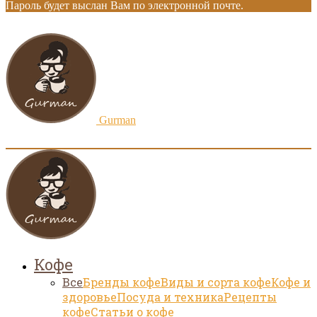
Пароль будет выслан Вам по электронной почте.
Gurman
Кофе
Все
Бренды кофе
Виды и сорта кофе
Кофе и
здоровье
Посуда и техника
Рецепты
кофе
Статьи о кофе