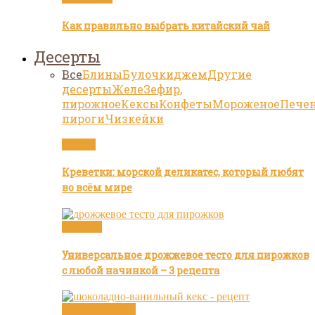
Как правильно выбрать китайский чай
Десерты
Все
Блины
Булочки
джем
Другие
десерты
Желе
Зефир,
пирожное
Кексы
Конфеты
Мороженое
Пече
пироги
Чизкейки
Статьи
Креветки: морской деликатес, который любят
во всём мире
Булочки
Универсальное дрожжевое тесто для пирожков
с любой начинкой – 3 рецепта
Видео рецепты