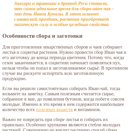
Знахари и травники в древней Руси считали,
что самое идеальное время для сбора иван-чая –
это день Ивана Купалы. В этот исконно
славянский праздник, растение приобретает
магическую силу и особые целебные свойства.
Особенности сбора и заготовки
Для приготовления лекарственных сборов и чаев собирают
листья и соцветья растения. Нужно провести сбор Иван чая и
его заготовку до конца периода цветения. Потому что, когда
сезон заканчивается, в соцветиях начинает появляться пух,
нельзя чтобы он попал в заготавливаемое сырьё. В противном
случае вы рискуете испортить всю заготовленную
продукцию.
Если вы решили самостоятельно собирать Иван-чай, тогда
возьмите на заметку. Самым полезным считается сырье,
собранное в мае, до появления бутонов, когда побеги совсем
молодые. Именно в это время в нем содержится наибольшее
количество всех
полезных веществ
и витаминов.
Важно не повредить при сборе листья и собирать их
правильно. Особенно хрупкими являются стебли молодых
растений. Совершенно не вредит растению способ сбора,