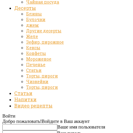
Чайная посуда
Десерты
Блины
Булочки
джем
Другие десерты
Желе
Зефир, пирожное
Кексы
Конфеты
Мороженое
Печенье
Статьи
Торты, пироги
Чизкейки
Торты, пироги
Статьи
Напитки
Видео рецепты
Войти
Добро пожаловать!
Войдите в Ваш аккаунт
Ваше имя пользователя