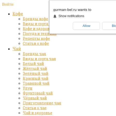
Войти
gurman-bel.ru wants to
Кофе
Show notifications
Бренды кофе
Виды и сорта кофе
Allow
Bl
Кофе и здоровье
Посуда и техника
Рецепты кофе
Статьи о кофе
Чай
Бренды чая
Виды и сорта чая
Белый чай
Жёлтый чай
Зелёный чай
Красный чай
Травяной чай
Улун
Фруктовый чай
Чёрный чай
Приготовление чая
Статьи о чае
Чай и здоровье