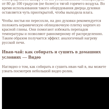
от 80 до 100 градусов (не более) и тягой горячего воздуха. Во
время использования такого оборудования дверца духовки
оставляется чуть приоткрытой, чтобы выходила влага.
Чтобы листья ни пересохли, на дно духовки рекомендуется
положить керамическую облицовочную плитку кирпич из
красной глины. Они помогают избежать перепадов
температуры и позволяют равномерному её распределению.
Таким образом получается эффект. аналогичный нагреву
русской печи.
Иван-чай: как собирать и сушить в домашних
условиях — Видео
Наглядно о том, как собирать и сушить иван-чай в, вы можете
узнать посмотрев небольшой видео ролик.