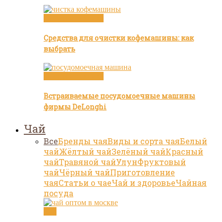
Посуда и техника
Средства для очистки кофемашины: как
выбрать
Посуда и техника
Встраиваемые посудомоечные машины
фирмы DeLonghi
Чай
Все
Бренды чая
Виды и сорта чая
Белый
чай
Жёлтый чай
Зелёный чай
Красный
чай
Травяной чай
Улун
Фруктовый
чай
Чёрный чай
Приготовление
чая
Статьи о чае
Чай и здоровье
Чайная
посуда
Чай