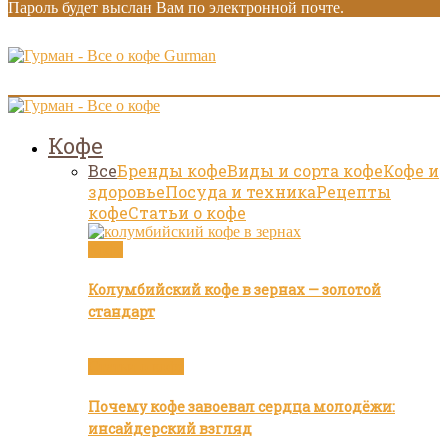
Пароль будет выслан Вам по электронной почте.
Gurman
Кофе
Все
Бренды кофе
Виды и сорта кофе
Кофе и
здоровье
Посуда и техника
Рецепты
кофе
Статьи о кофе
Кофе
Колумбийский кофе в зернах — золотой
стандарт
Статьи о кофе
Почему кофе завоевал сердца молодёжи:
инсайдерский взгляд