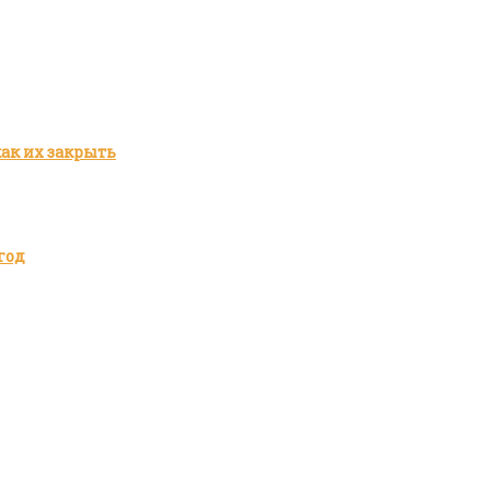
как их закрыть
год