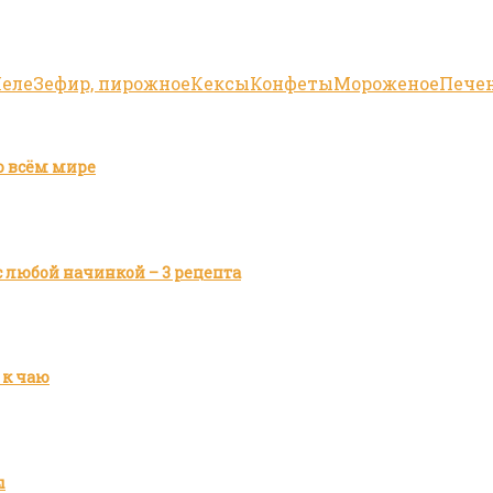
еле
Зефир, пирожное
Кексы
Конфеты
Мороженое
Пече
о всём мире
 любой начинкой – 3 рецепта
 к чаю
ы