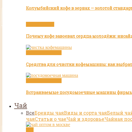
Колумбийский кофе в зернах — золотой стандар
Статьи о кофе
Почему кофе завоевал сердца молодёжи: инсай
Посуда и техника
Средства для очистки кофемашины: как выбра
Посуда и техника
Встраиваемые посудомоечные машины фирмы
Чай
Все
Бренды чая
Виды и сорта чая
Белый ча
чая
Статьи о чае
Чай и здоровье
Чайная по
Чай