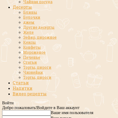
Чайная посуда
Десерты
Блины
Булочки
джем
Другие десерты
Желе
Зефир, пирожное
Кексы
Конфеты
Мороженое
Печенье
Статьи
Торты, пироги
Чизкейки
Торты, пироги
Статьи
Напитки
Видео рецепты
Войти
Добро пожаловать!
Войдите в Ваш аккаунт
Ваше имя пользователя