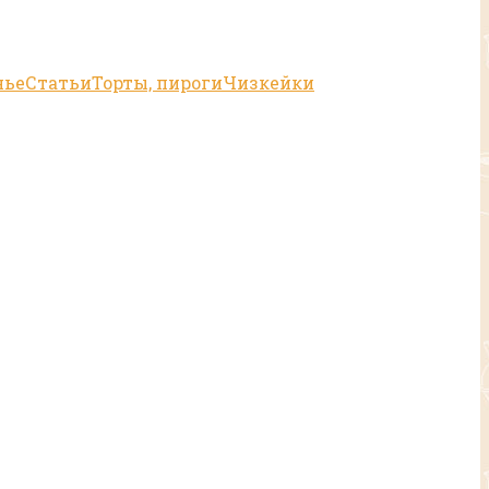
нье
Статьи
Торты, пироги
Чизкейки