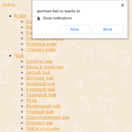
Войти
gurman-bel.ru wants to
Кофе
Show notifications
Бренды кофе
Виды и сорта кофе
Allow
Block
Кофе и здоровье
Посуда и техника
Рецепты кофе
Статьи о кофе
Чай
Бренды чая
Виды и сорта чая
Белый чай
Жёлтый чай
Зелёный чай
Красный чай
Травяной чай
Улун
Фруктовый чай
Чёрный чай
Приготовление чая
Статьи о чае
Чай и здоровье