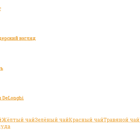
т
дерский взгляд
ть
 DeLonghi
й
Жёлтый чай
Зелёный чай
Красный чай
Травяной чай
суда