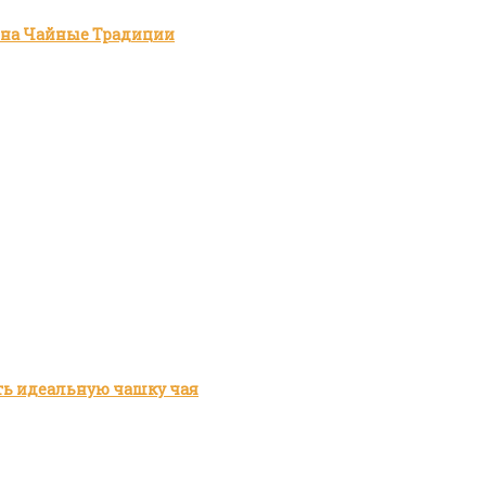
зина Чайные Традиции
ить идеальную чашку чая