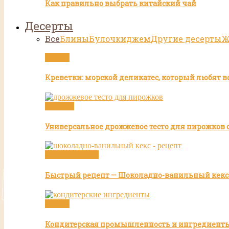
Как правильно выбрать китайский чай
Десерты
Все
Блины
Булочки
джем
Другие десерты
Ж
Статьи
Креветки: морской деликатес, который любят в
Булочки
Универсальное дрожжевое тесто для пирожков с
Видео рецепты
Быстрый рецепт — Шоколадно-ванильный кекс
Статьи
Кондитерская промышленность и ингредиент