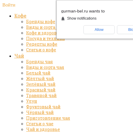
Войти
gurman-bel.ru wants to
Кофе
Show notifications
Бренды кофе
Виды и сорта кофе
Allow
Bl
Кофе и здоровье
Посуда и техника
Рецепты кофе
Статьи о кофе
Чай
Бренды чая
Виды и сорта чая
Белый чай
Жёлтый чай
Зелёный чай
Красный чай
Травяной чай
Улун
Фруктовый чай
Чёрный чай
Приготовление чая
Статьи о чае
Чай и здоровье