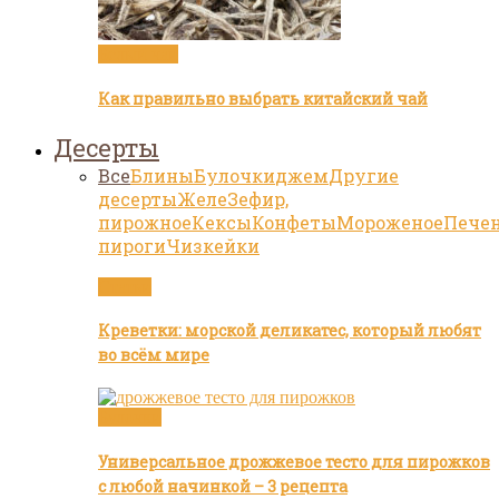
Белый чай
Как правильно выбрать китайский чай
Десерты
Все
Блины
Булочки
джем
Другие
десерты
Желе
Зефир,
пирожное
Кексы
Конфеты
Мороженое
Пече
пироги
Чизкейки
Статьи
Креветки: морской деликатес, который любят
во всём мире
Булочки
Универсальное дрожжевое тесто для пирожков
с любой начинкой – 3 рецепта