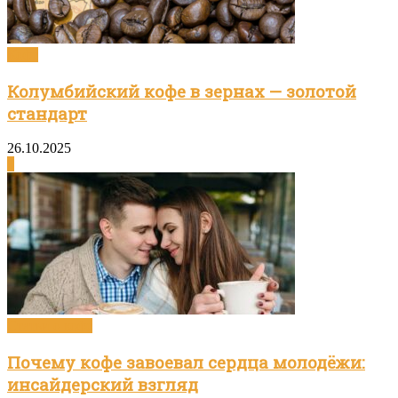
Кофе
Колумбийский кофе в зернах — золотой
стандарт
26.10.2025
0
Статьи о кофе
Почему кофе завоевал сердца молодёжи:
инсайдерский взгляд