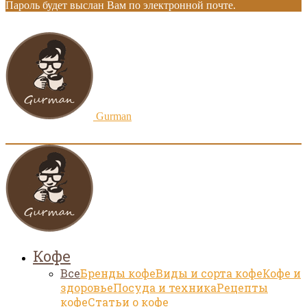
Пароль будет выслан Вам по электронной почте.
Gurman
Кофе
Все
Бренды кофе
Виды и сорта кофе
Кофе и
здоровье
Посуда и техника
Рецепты
кофе
Статьи о кофе