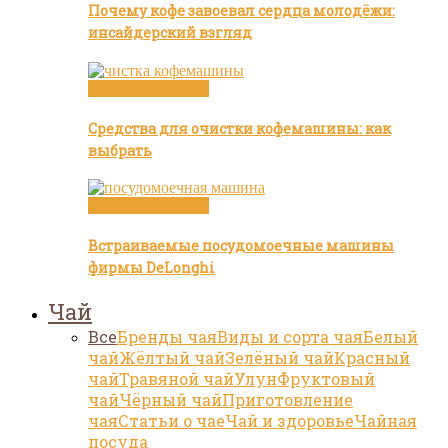
Почему кофе завоевал сердца молодёжи:
инсайдерский взгляд
Посуда и техника
Средства для очистки кофемашины: как
выбрать
Посуда и техника
Встраиваемые посудомоечные машины
фирмы DeLonghi
Чай
Все
Бренды чая
Виды и сорта чая
Белый
чай
Жёлтый чай
Зелёный чай
Красный
чай
Травяной чай
Улун
Фруктовый
чай
Чёрный чай
Приготовление
чая
Статьи о чае
Чай и здоровье
Чайная
посуда