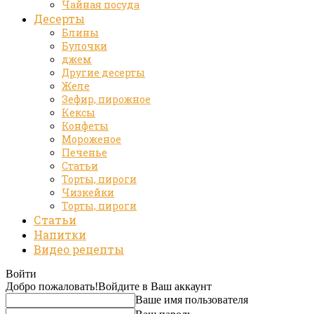
Чайная посуда
Десерты
Блины
Булочки
джем
Другие десерты
Желе
Зефир, пирожное
Кексы
Конфеты
Мороженое
Печенье
Статьи
Торты, пироги
Чизкейки
Торты, пироги
Статьи
Напитки
Видео рецепты
Войти
Добро пожаловать!
Войдите в Ваш аккаунт
Ваше имя пользователя