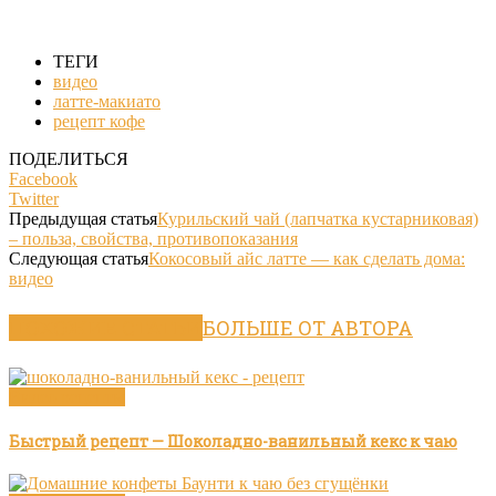
ТЕГИ
видео
латте-макиато
рецепт кофе
ПОДЕЛИТЬСЯ
Facebook
Twitter
Предыдущая статья
Курильский чай (лапчатка кустарниковая)
– польза, свойства, противопоказания
Следующая статья
Кокосовый айс латте — как сделать дома:
видео
ПОХОЖИЕ СТАТЬИ
БОЛЬШЕ ОТ АВТОРА
Видео рецепты
Быстрый рецепт — Шоколадно-ванильный кекс к чаю