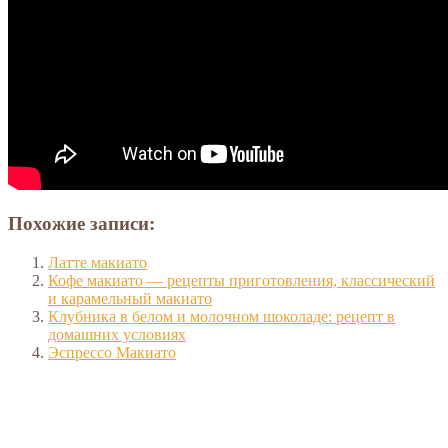
Похожие записи:
Латте макиато
Кофе макиато — рецепты приготовления, классический
и карамельный макиато
Клубника в белом и молочном шоколаде: рецепт в
домашних условиях
Эспрессо Макиато