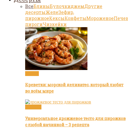
Все
Блины
Булочки
джем
Другие
десерты
Желе
Зефир,
пирожное
Кексы
Конфеты
Мороженое
Пече
пироги
Чизкейки
Статьи
Креветки: морской деликатес, который любят
во всём мире
Булочки
Универсальное дрожжевое тесто для пирожков
с любой начинкой – 3 рецепта