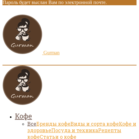
Пароль будет выслан Вам по электронной почте.
Gurman
Кофе
Все
Бренды кофе
Виды и сорта кофе
Кофе и
здоровье
Посуда и техника
Рецепты
кофе
Статьи о кофе