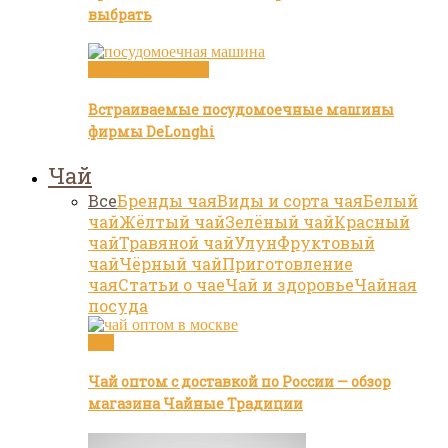
выбрать
Посуда и техника
Встраиваемые посудомоечные машины
фирмы DeLonghi
Чай
Все
Бренды чая
Виды и сорта чая
Белый
чай
Жёлтый чай
Зелёный чай
Красный
чай
Травяной чай
Улун
Фруктовый
чай
Чёрный чай
Приготовление
чая
Статьи о чае
Чай и здоровье
Чайная
посуда
Чай
Чай оптом с доставкой по России — обзор
магазина Чайные Традиции