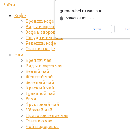
Войти
gurman-bel.ru wants to
Кофе
Show notifications
Бренды кофе
Виды и сорта кофе
Allow
Bl
Кофе и здоровье
Посуда и техника
Рецепты кофе
Статьи о кофе
Чай
Бренды чая
Виды и сорта чая
Белый чай
Жёлтый чай
Зелёный чай
Красный чай
Травяной чай
Улун
Фруктовый чай
Чёрный чай
Приготовление чая
Статьи о чае
Чай и здоровье