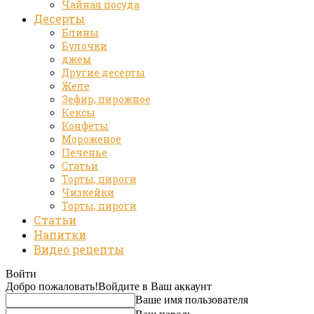
Чайная посуда
Десерты
Блины
Булочки
джем
Другие десерты
Желе
Зефир, пирожное
Кексы
Конфеты
Мороженое
Печенье
Статьи
Торты, пироги
Чизкейки
Торты, пироги
Статьи
Напитки
Видео рецепты
Войти
Добро пожаловать!
Войдите в Ваш аккаунт
Ваше имя пользователя