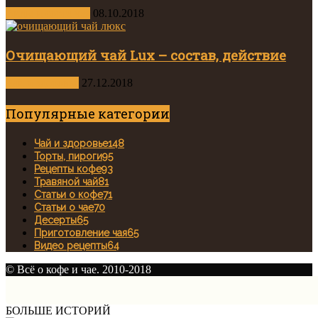
Виды и сорта чая
08.10.2018
Очищающий чай Lux – состав, действие
Чай и здоровье
27.12.2018
Популярные категории
Чай и здоровье
148
Торты, пироги
95
Рецепты кофе
93
Травяной чай
81
Статьи о кофе
71
Статьи о чае
70
Десерты
65
Приготовление чая
65
Видео рецепты
64
© Всё о кофе и чае. 2010-2018
БОЛЬШЕ ИСТОРИЙ