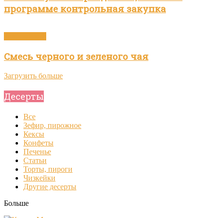
программе контрольная закупка
Зелёный чай
Смесь черного и зеленого чая
Загрузить больше
Десерты
Все
Зефир, пирожное
Кексы
Конфеты
Печенье
Статьи
Торты, пироги
Чизкейки
Другие десерты
Больше