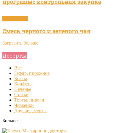
программе контрольная закупка
Зелёный чай
Смесь черного и зеленого чая
Загрузить больше
Десерты
Все
Зефир, пирожное
Кексы
Конфеты
Печенье
Статьи
Торты, пироги
Чизкейки
Другие десерты
Больше