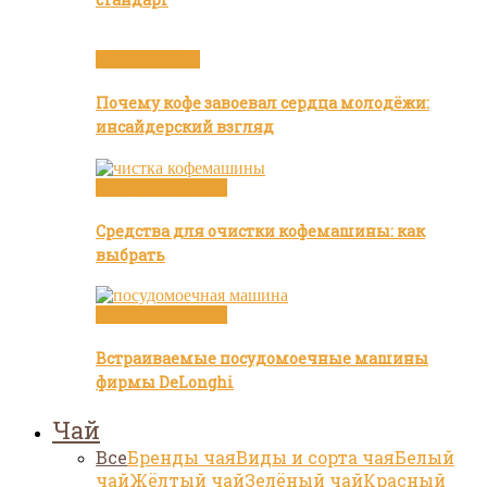
Статьи о кофе
Почему кофе завоевал сердца молодёжи:
инсайдерский взгляд
Посуда и техника
Средства для очистки кофемашины: как
выбрать
Посуда и техника
Встраиваемые посудомоечные машины
фирмы DeLonghi
Чай
Все
Бренды чая
Виды и сорта чая
Белый
чай
Жёлтый чай
Зелёный чай
Красный