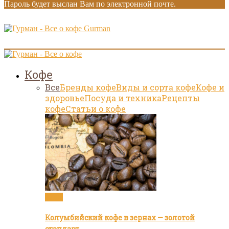
Пароль будет выслан Вам по электронной почте.
Gurman
Кофе
Все
Бренды кофе
Виды и сорта кофе
Кофе и
здоровье
Посуда и техника
Рецепты
кофе
Статьи о кофе
Кофе
Колумбийский кофе в зернах — золотой
стандарт