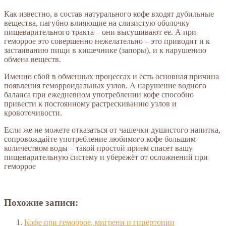
Как известно, в состав натурального кофе входят дубильные
вещества, пагубно влияющие на слизистую оболочку
пищеварительного тракта – они высушивают ее. А при
геморрое это совершенно нежелательно – это приводит и к
застаиванию пищи в кишечнике (запоры), и к нарушению
обмена веществ.
Именно сбой в обменных процессах и есть основная причина
появления геморроидальных узлов. А нарушение водного
баланса при ежедневном употреблении кофе способно
привести к постоянному растрескиванию узлов и
кровоточивости.
Если же не можете отказаться от чашечки душистого напитка,
сопровождайте употребление любимого кофе большим
количеством воды – такой простой прием спасет вашу
пищеварительную систему и убережёт от осложнений при
геморрое
Похожие записи:
Кофе при геморрое, мигрени и гипертонии