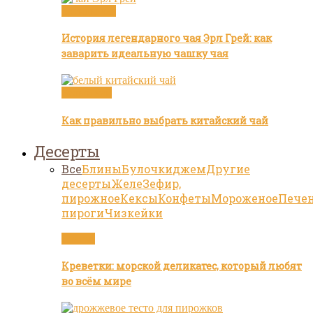
Бренды чая
История легендарного чая Эрл Грей: как
заварить идеальную чашку чая
Белый чай
Как правильно выбрать китайский чай
Десерты
Все
Блины
Булочки
джем
Другие
десерты
Желе
Зефир,
пирожное
Кексы
Конфеты
Мороженое
Пече
пироги
Чизкейки
Статьи
Креветки: морской деликатес, который любят
во всём мире