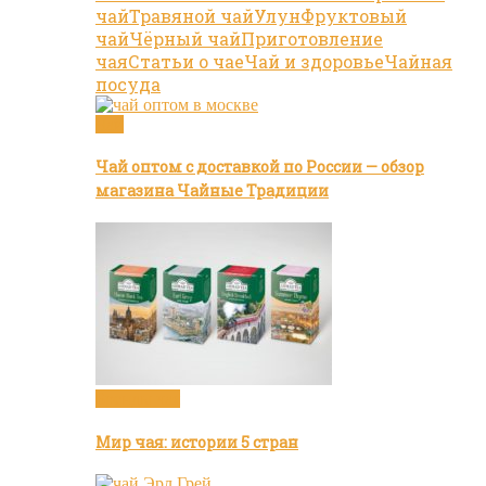
чай
Травяной чай
Улун
Фруктовый
чай
Чёрный чай
Приготовление
чая
Статьи о чае
Чай и здоровье
Чайная
посуда
Чай
Чай оптом с доставкой по России — обзор
магазина Чайные Традиции
Бренды чая
Мир чая: истории 5 стран