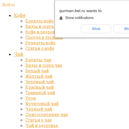
Войти
gurman-bel.ru wants to
Кофе
Show notifications
Бренды кофе
Виды и сорта кофе
Allow
Bl
Кофе и здоровье
Посуда и техника
Рецепты кофе
Статьи о кофе
Чай
Бренды чая
Виды и сорта чая
Белый чай
Жёлтый чай
Зелёный чай
Красный чай
Травяной чай
Улун
Фруктовый чай
Чёрный чай
Приготовление чая
Статьи о чае
Чай и здоровье