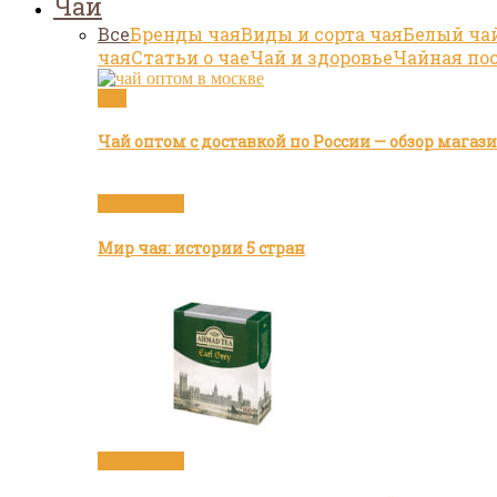
Чай
Все
Бренды чая
Виды и сорта чая
Белый ча
чая
Статьи о чае
Чай и здоровье
Чайная по
Чай
Чай оптом с доставкой по России — обзор мага
Бренды чая
Мир чая: истории 5 стран
Бренды чая