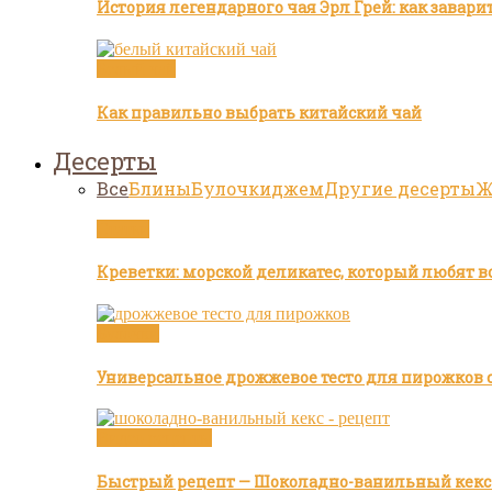
История легендарного чая Эрл Грей: как завар
Белый чай
Как правильно выбрать китайский чай
Десерты
Все
Блины
Булочки
джем
Другие десерты
Ж
Статьи
Креветки: морской деликатес, который любят в
Булочки
Универсальное дрожжевое тесто для пирожков с
Видео рецепты
Быстрый рецепт — Шоколадно-ванильный кекс