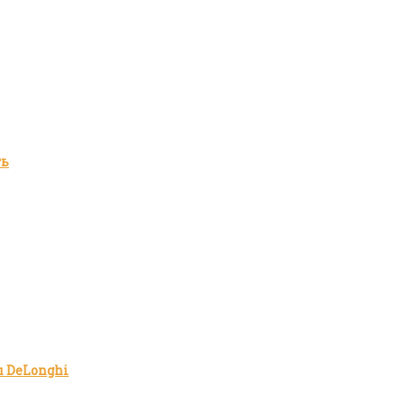
ть
 DeLonghi