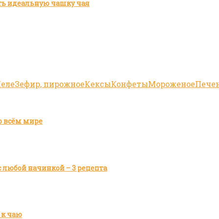
ить идеальную чашку чая
еле
Зефир, пирожное
Кексы
Конфеты
Мороженое
Пече
о всём мире
 любой начинкой – 3 рецепта
 к чаю