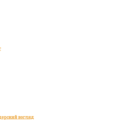
т
дерский взгляд