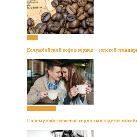
Кофе
Колумбийский кофе в зернах — золотой стандар
Статьи о кофе
Почему кофе завоевал сердца молодёжи: инсай