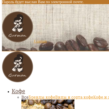
Пароль будет выслан Вам по электронной почте.
Gurman
Кофе
Все
Бренды кофе
Виды и сорта кофе
Кофе и 