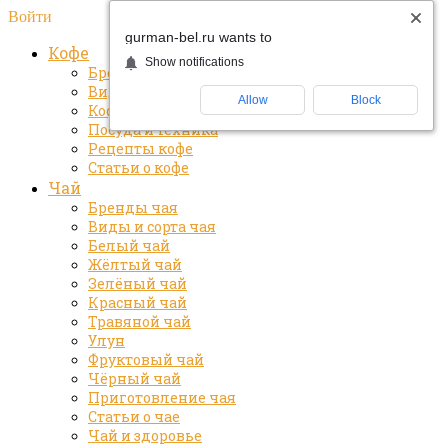
Войти
gurman-bel.ru wants to
Кофе
Show notifications
Бренды кофе
Виды и сорта кофе
Allow
Block
Кофе и здоровье
Посуда и техника
Рецепты кофе
Статьи о кофе
Чай
Бренды чая
Виды и сорта чая
Белый чай
Жёлтый чай
Зелёный чай
Красный чай
Травяной чай
Улун
Фруктовый чай
Чёрный чай
Приготовление чая
Статьи о чае
Чай и здоровье