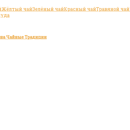
й
Жёлтый чай
Зелёный чай
Красный чай
Травяной чай
суда
зина Чайные Традиции