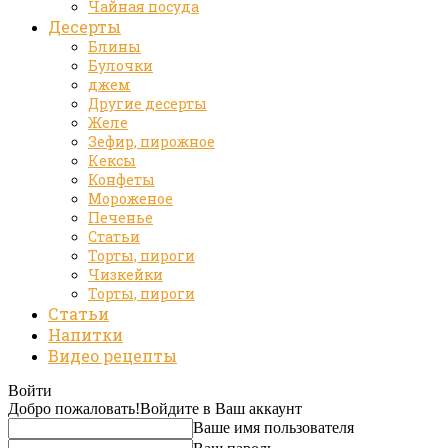
Чайная посуда
Десерты
Блины
Булочки
джем
Другие десерты
Желе
Зефир, пирожное
Кексы
Конфеты
Мороженое
Печенье
Статьи
Торты, пироги
Чизкейки
Торты, пироги
Статьи
Напитки
Видео рецепты
Войти
Добро пожаловать!
Войдите в Ваш аккаунт
Ваше имя пользователя