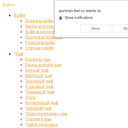
Войти
gurman-bel.ru wants to
Кофе
Show notifications
Бренды кофе
Виды и сорта кофе
Allow
Bl
Кофе и здоровье
Посуда и техника
Рецепты кофе
Статьи о кофе
Чай
Бренды чая
Виды и сорта чая
Белый чай
Жёлтый чай
Зелёный чай
Красный чай
Травяной чай
Улун
Фруктовый чай
Чёрный чай
Приготовление чая
Статьи о чае
Чай и здоровье