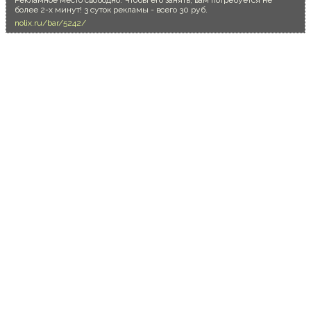
более 2-х минут! 3 суток рекламы - всего 30 руб.
nolix.ru/bar/5242/