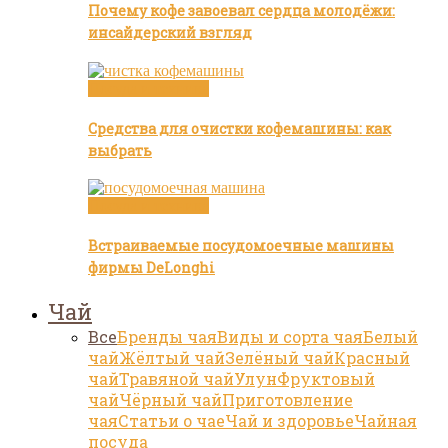
Почему кофе завоевал сердца молодёжи:
инсайдерский взгляд
Посуда и техника
Средства для очистки кофемашины: как
выбрать
Посуда и техника
Встраиваемые посудомоечные машины
фирмы DeLonghi
Чай
Все
Бренды чая
Виды и сорта чая
Белый
чай
Жёлтый чай
Зелёный чай
Красный
чай
Травяной чай
Улун
Фруктовый
чай
Чёрный чай
Приготовление
чая
Статьи о чае
Чай и здоровье
Чайная
посуда