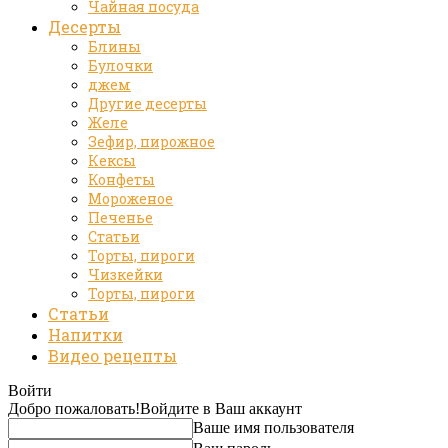
Чайная посуда
Десерты
Блины
Булочки
джем
Другие десерты
Желе
Зефир, пирожное
Кексы
Конфеты
Мороженое
Печенье
Статьи
Торты, пироги
Чизкейки
Торты, пироги
Статьи
Напитки
Видео рецепты
Войти
Добро пожаловать!
Войдите в Ваш аккаунт
Ваше имя пользователя