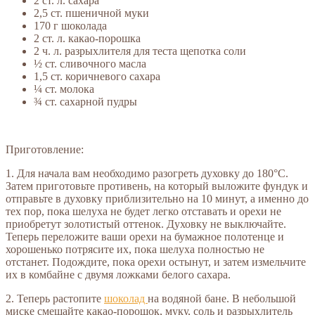
2 ст. л. сахара
2,5 ст. пшеничной муки
170 г шоколада
2 ст. л. какао-порошка
2 ч. л. разрыхлителя для теста щепотка соли
½ ст. сливочного масла
1,5 ст. коричневого сахара
¼ ст. молока
¾ ст. сахарной пудры
Приготовление:
1. Для начала вам необходимо разогреть духовку до 180°C.
Затем приготовьте противень, на который выложите фундук и
отправьте в духовку приблизительно на 10 минут, а именно до
тех пор, пока шелуха не будет легко отставать и орехи не
приобретут золотистый оттенок. Духовку не выключайте.
Теперь переложите ваши орехи на бумажное полотенце и
хорошенько потрясите их, пока шелуха полностью не
отстанет. Подождите, пока орехи остынут, и затем измельчите
их в комбайне с двумя ложками белого сахара.
2. Теперь растопите
шоколад
на водяной бане. В небольшой
миске смешайте какао-порошок, муку, соль и разрыхлитель