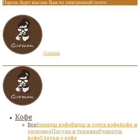
Пароль будет выслан Вам по электронной почте.
Gurman
Кофе
Все
Бренды кофе
Виды и сорта кофе
Кофе и
здоровье
Посуда и техника
Рецепты
кофе
Статьи о кофе