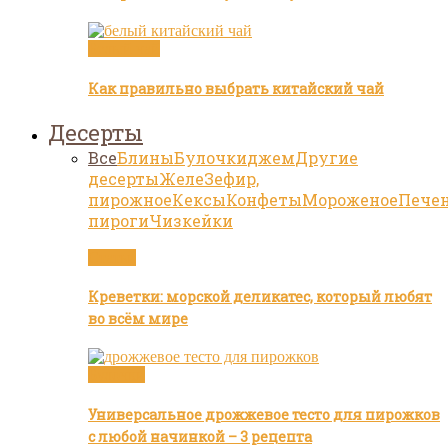
Белый чай
Как правильно выбрать китайский чай
Десерты
Все
Блины
Булочки
джем
Другие
десерты
Желе
Зефир,
пирожное
Кексы
Конфеты
Мороженое
Пече
пироги
Чизкейки
Статьи
Креветки: морской деликатес, который любят
во всём мире
Булочки
Универсальное дрожжевое тесто для пирожков
с любой начинкой – 3 рецепта