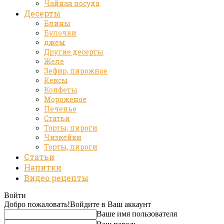
Чайная посуда
Десерты
Блины
Булочки
джем
Другие десерты
Желе
Зефир, пирожное
Кексы
Конфеты
Мороженое
Печенье
Статьи
Торты, пироги
Чизкейки
Торты, пироги
Статьи
Напитки
Видео рецепты
Войти
Добро пожаловать!
Войдите в Ваш аккаунт
Ваше имя пользователя