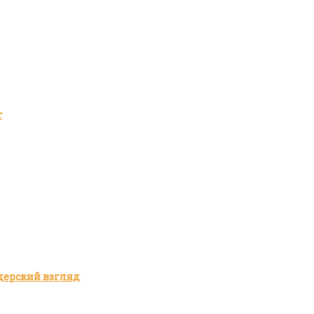
т
дерский взгляд