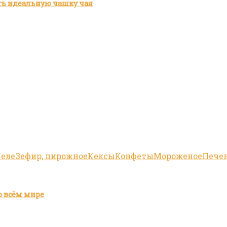
ить идеальную чашку чая
еле
Зефир, пирожное
Кексы
Конфеты
Мороженое
Пече
о всём мире