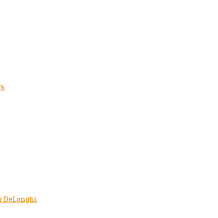
ть
 DeLonghi