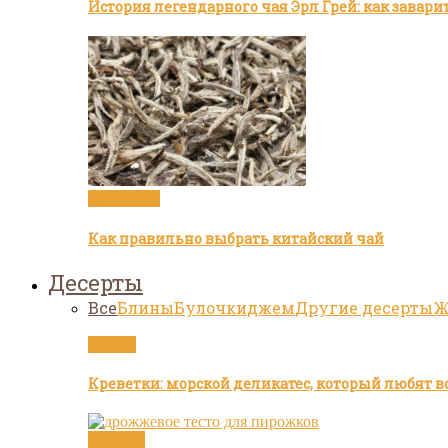
История легендарного чая Эрл Грей: как завар
Белый чай
Как правильно выбрать китайский чай
Десерты
Все
Блины
Булочки
джем
Другие десерты
Ж
Статьи
Креветки: морской деликатес, который любят в
Булочки