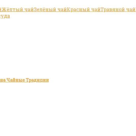
й
Жёлтый чай
Зелёный чай
Красный чай
Травяной чай
суда
зина Чайные Традиции