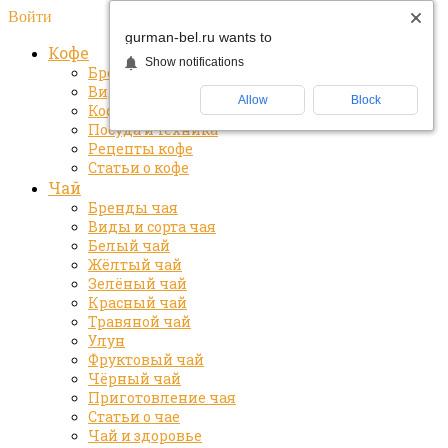
Войти
gurman-bel.ru wants to
Кофе
Show notifications
Бренды кофе
Виды и сорта кофе
Allow
Block
Кофе и здоровье
Посуда и техника
Рецепты кофе
Статьи о кофе
Чай
Бренды чая
Виды и сорта чая
Белый чай
Жёлтый чай
Зелёный чай
Красный чай
Травяной чай
Улун
Фруктовый чай
Чёрный чай
Приготовление чая
Статьи о чае
Чай и здоровье