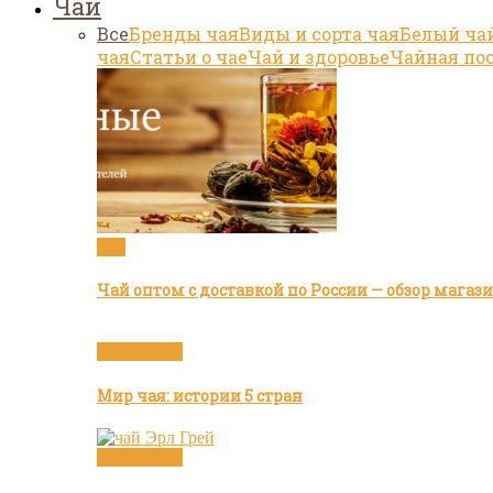
Чай
Все
Бренды чая
Виды и сорта чая
Белый ча
чая
Статьи о чае
Чай и здоровье
Чайная по
Чай
Чай оптом с доставкой по России — обзор мага
Бренды чая
Мир чая: истории 5 стран
Бренды чая