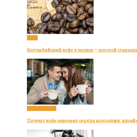
Кофе
Колумбийский кофе в зернах — золотой стандар
Статьи о кофе
Почему кофе завоевал сердца молодёжи: инсай