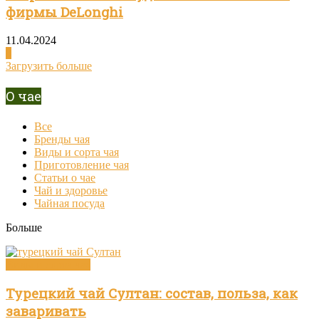
фирмы DeLonghi
11.04.2024
0
Загрузить больше
О чае
Все
Бренды чая
Виды и сорта чая
Приготовление чая
Статьи о чае
Чай и здоровье
Чайная посуда
Больше
Виды и сорта чая
Турецкий чай Султан: состав, польза, как
заваривать