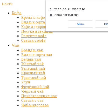
Войти
gurman-bel.ru wants to
Кофе
Show notifications
Бренды кофе
Виды и сорта кофе
Allow
Bl
Кофе и здоровье
Посуда и техника
Рецепты кофе
Статьи о кофе
Чай
Бренды чая
Виды и сорта чая
Белый чай
Жёлтый чай
Зелёный чай
Красный чай
Травяной чай
Улун
Фруктовый чай
Чёрный чай
Приготовление чая
Статьи о чае
Чай и здоровье