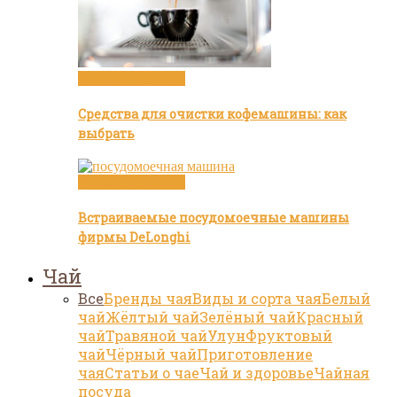
Посуда и техника
Средства для очистки кофемашины: как
выбрать
Посуда и техника
Встраиваемые посудомоечные машины
фирмы DeLonghi
Чай
Все
Бренды чая
Виды и сорта чая
Белый
чай
Жёлтый чай
Зелёный чай
Красный
чай
Травяной чай
Улун
Фруктовый
чай
Чёрный чай
Приготовление
чая
Статьи о чае
Чай и здоровье
Чайная
посуда