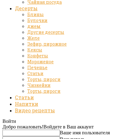
Чайная посуда
Десерты
Блины
Булочки
джем
Другие десерты
Желе
Зефир, пирожное
Кексы
Конфеты
Мороженое
Печенье
Статьи
Торты, пироги
Чизкейки
Торты, пироги
Статьи
Напитки
Видео рецепты
Войти
Добро пожаловать!
Войдите в Ваш аккаунт
Ваше имя пользователя