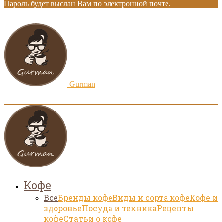
Пароль будет выслан Вам по электронной почте.
Gurman
Кофе
Все
Бренды кофе
Виды и сорта кофе
Кофе и
здоровье
Посуда и техника
Рецепты
кофе
Статьи о кофе