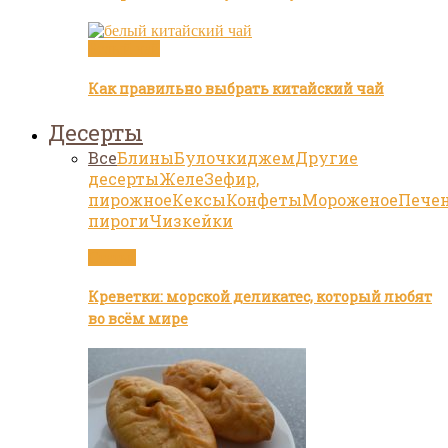
Белый чай
Как правильно выбрать китайский чай
Десерты
Все
Блины
Булочки
джем
Другие
десерты
Желе
Зефир,
пирожное
Кексы
Конфеты
Мороженое
Пече
пироги
Чизкейки
Статьи
Креветки: морской деликатес, который любят
во всём мире