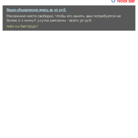
Nolix Bar
Ваше объявление здесь за 30 руб.
Рекламное место свободно. Чтобы его занять, вам потребуется не
более 2-х минут! 3 суток рекламы - всего 30 руб.
nolix.ru/bar/5242/