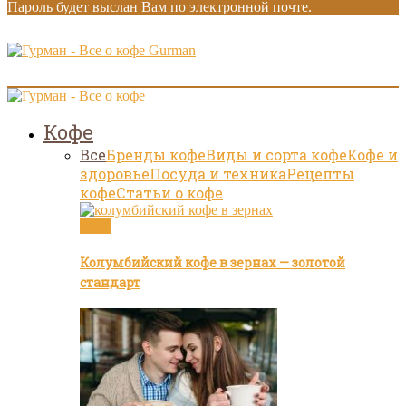
Пароль будет выслан Вам по электронной почте.
Gurman
Кофе
Все
Бренды кофе
Виды и сорта кофе
Кофе и
здоровье
Посуда и техника
Рецепты
кофе
Статьи о кофе
Кофе
Колумбийский кофе в зернах — золотой
стандарт