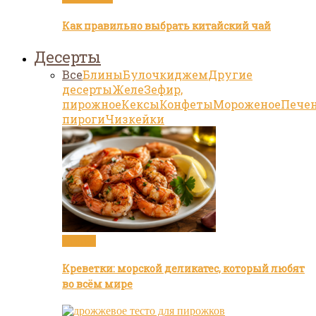
Как правильно выбрать китайский чай
Десерты
Все
Блины
Булочки
джем
Другие
десерты
Желе
Зефир,
пирожное
Кексы
Конфеты
Мороженое
Пече
пироги
Чизкейки
Статьи
Креветки: морской деликатес, который любят
во всём мире