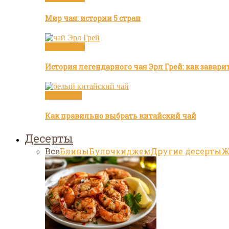
Мир чая: истории 5 стран
Бренды чая
История легендарного чая Эрл Грей: как завар
Белый чай
Как правильно выбрать китайский чай
Десерты
Все
Блины
Булочки
джем
Другие десерты
Ж