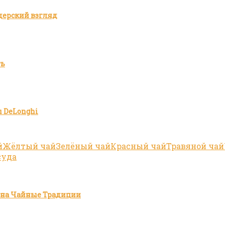
дерский взгляд
ть
 DeLonghi
й
Жёлтый чай
Зелёный чай
Красный чай
Травяной чай
суда
зина Чайные Традиции