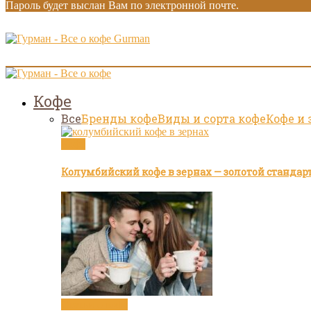
Пароль будет выслан Вам по электронной почте.
Gurman
Кофе
Все
Бренды кофе
Виды и сорта кофе
Кофе и 
Кофе
Колумбийский кофе в зернах — золотой стандар
Статьи о кофе