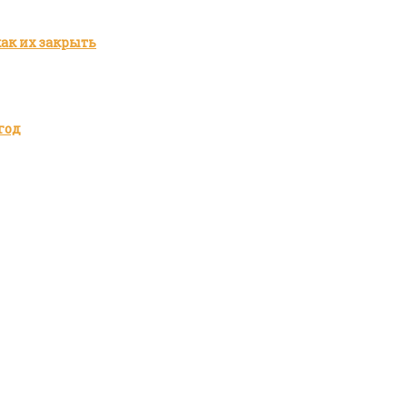
как их закрыть
год