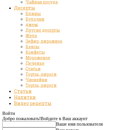
Чайная посуда
Десерты
Блины
Булочки
джем
Другие десерты
Желе
Зефир, пирожное
Кексы
Конфеты
Мороженое
Печенье
Статьи
Торты, пироги
Чизкейки
Торты, пироги
Статьи
Напитки
Видео рецепты
Войти
Добро пожаловать!
Войдите в Ваш аккаунт
Ваше имя пользователя