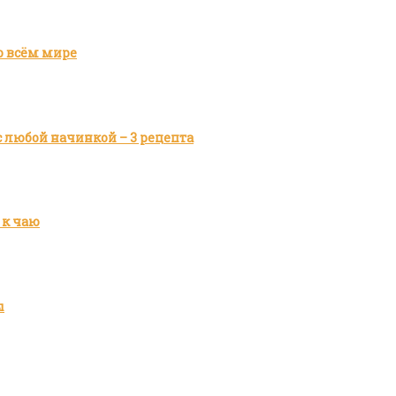
о всём мире
 любой начинкой – 3 рецепта
 к чаю
ы