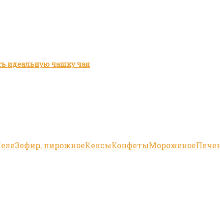
ить идеальную чашку чая
еле
Зефир, пирожное
Кексы
Конфеты
Мороженое
Пече