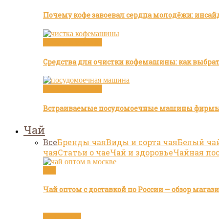
Почему кофе завоевал сердца молодёжи: инсай
Посуда и техника
Средства для очистки кофемашины: как выбра
Посуда и техника
Встраиваемые посудомоечные машины фирмы
Чай
Все
Бренды чая
Виды и сорта чая
Белый ча
чая
Статьи о чае
Чай и здоровье
Чайная по
Чай
Чай оптом с доставкой по России — обзор мага
Бренды чая