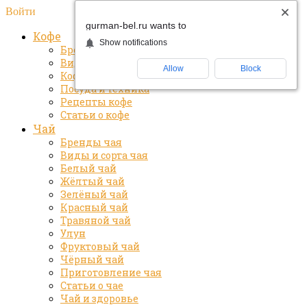
Войти
gurman-bel.ru wants to
Кофе
Show notifications
Бренды кофе
Виды и сорта кофе
Allow
Block
Кофе и здоровье
Посуда и техника
Рецепты кофе
Статьи о кофе
Чай
Бренды чая
Виды и сорта чая
Белый чай
Жёлтый чай
Зелёный чай
Красный чай
Травяной чай
Улун
Фруктовый чай
Чёрный чай
Приготовление чая
Статьи о чае
Чай и здоровье