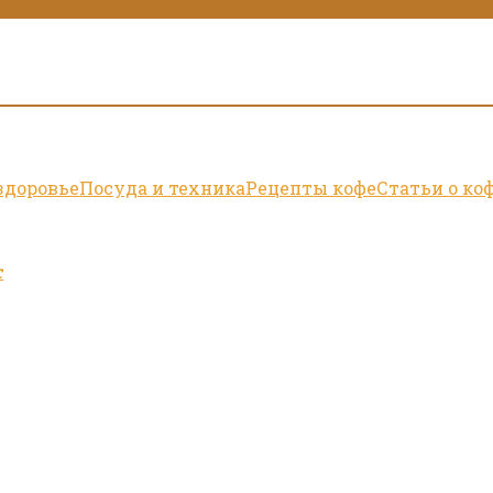
здоровье
Посуда и техника
Рецепты кофе
Статьи о ко
т