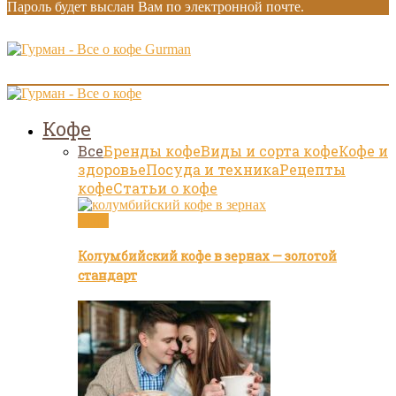
Пароль будет выслан Вам по электронной почте.
Gurman
Кофе
Все
Бренды кофе
Виды и сорта кофе
Кофе и
здоровье
Посуда и техника
Рецепты
кофе
Статьи о кофе
Кофе
Колумбийский кофе в зернах — золотой
стандарт