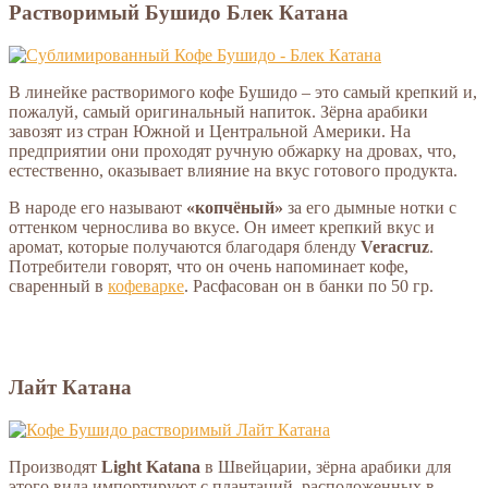
Растворимый Бушидо Блек Катана
В линейке растворимого кофе Бушидо – это самый крепкий и,
пожалуй, самый оригинальный напиток. Зёрна арабики
завозят из стран Южной и Центральной Америки. На
предприятии они проходят ручную обжарку на дровах, что,
естественно, оказывает влияние на вкус готового продукта.
В народе его называют
«копчёный»
за его дымные нотки с
оттенком чернослива во вкусе. Он имеет крепкий вкус и
аромат, которые получаются благодаря бленду
Veracruz
.
Потребители говорят, что он очень напоминает кофе,
сваренный в
кофеварке
. Расфасован он в банки по 50 гр.
Лайт Катана
Производят
Light Katana
в Швейцарии, зёрна арабики для
этого вида импортируют с плантаций, расположенных в