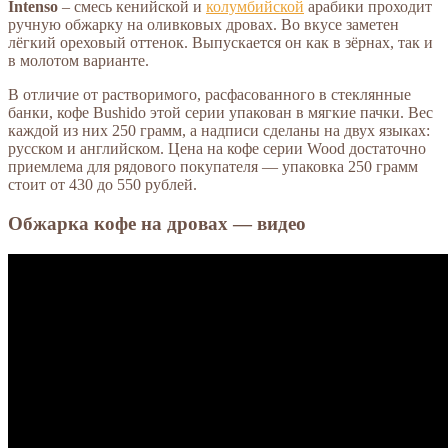
Intenso
– смесь кенийской и
колумбийской
арабики проходит
ручную обжарку на оливковых дровах. Во вкусе заметен
лёгкий ореховый оттенок. Выпускается он как в зёрнах, так и
в молотом варианте.
В отличие от растворимого, расфасованного в стеклянные
банки, кофе Bushido этой серии упакован в мягкие пачки. Вес
каждой из них 250 грамм, а надписи сделаны на двух языках:
русском и английском. Цена на кофе серии Wood достаточно
приемлема для рядового покупателя — упаковка 250 грамм
стоит от 430 до 550 рублей.
Обжарка кофе на дровах — видео