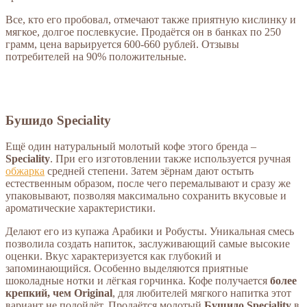
Все, кто его пробовал, отмечают также приятную кислинку и
мягкое, долгое послевкусие. Продаётся он в банках по 250
грамм, цена варьируется 600-660 рублей. Отзывы
потребителей на 90% положительные.
Бушидо Speciality
Ещё один натуральный молотый кофе этого бренда –
Speciality
. При его изготовлении также используется ручная
обжарка
средней степени. Затем зёрнам дают остыть
естественным образом, после чего перемалывают и сразу же
упаковывают, позволяя максимально сохранить вкусовые и
ароматические характеристики.
Делают его из купажа Арабики и Робусты. Уникальная смесь
позволила создать напиток, заслуживающий самые высокие
оценки. Вкус характеризуется как глубокий и
запоминающийся. Особенно выделяются приятные
шоколадные нотки и лёгкая горчинка. Кофе получается
более
крепкий, чем Original
, для любителей мягкого напитка этот
вариант не подойдёт. Продаётся молотый
Бушидо Speciality
в