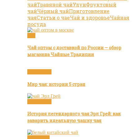
чай
Травяной чай
Улун
Фруктовый
чай
Чёрный чай
Приготовление
чая
Статьи о чае
Чай и здоровье
Чайная
посуда
Чай
Чай оптом с доставкой по России — обзор
магазина Чайные Традиции
Бренды чая
Мир чая: истории 5 стран
Бренды чая
История легендарного чая Эрл Грей: как
заварить идеальную чашку чая
Белый чай