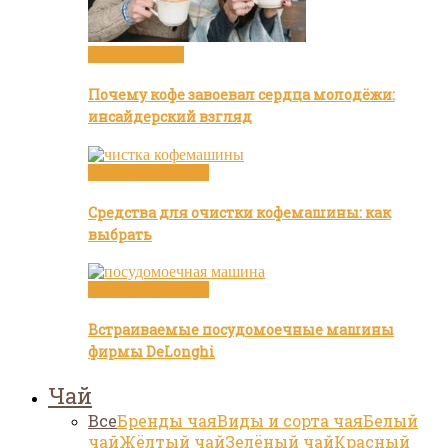
Статьи о кофе
Почему кофе завоевал сердца молодёжи:
инсайдерский взгляд
Посуда и техника
Средства для очистки кофемашины: как
выбрать
Посуда и техника
Встраиваемые посудомоечные машины
фирмы DeLonghi
Чай
Все
Бренды чая
Виды и сорта чая
Белый
чай
Жёлтый чай
Зелёный чай
Красный