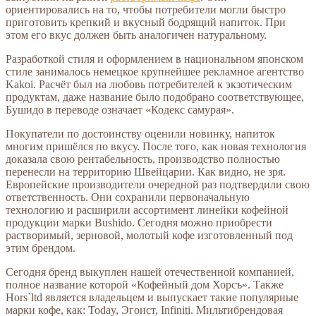
ориентировались на то, чтобы потребители могли быстро
приготовить крепкий и вкусный бодрящий напиток. При
этом его вкус должен быть аналогичен натуральному.
Разработкой стиля и оформлением в национальном японском
стиле занималось немецкое крупнейшее рекламное агентство
Kakoi. Расчёт был на любовь потребителей к экзотическим
продуктам, даже название было подобрано соответствующее,
Бушидо в переводе означает «Кодекс самурая».
Покупатели по достоинству оценили новинку, напиток
многим пришёлся по вкусу. После того, как новая технология
доказала свою рентабельность, производство полностью
перенесли на территорию Швейцарии. Как видно, не зря.
Европейские производители очередной раз подтвердили свою
ответственность. Они сохранили первоначальную
технологию и расширили ассортимент линейки кофейной
продукции марки Bushido. Сегодня можно приобрести
растворимый, зерновой, молотый кофе изготовленный под
этим брендом.
Сегодня бренд выкуплен нашей отечественной компанией,
полное название которой «Кофейный дом Хорсъ». Также
Hors`ltd является владельцем и выпускает такие популярные
марки кофе, как: Today, Эгоист, Infiniti. Мильтибрендовая