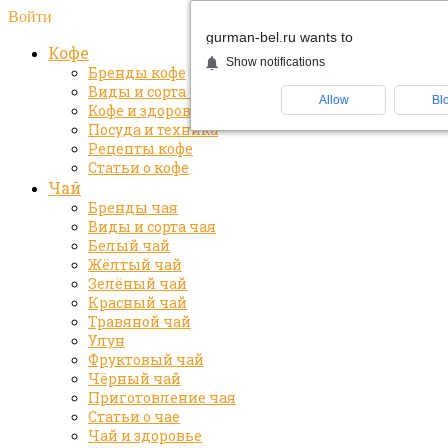
Войти
gurman-bel.ru wants to
Кофе
Show notifications
Бренды кофе
Виды и сорта кофе
Allow
Bl
Кофе и здоровье
Посуда и техника
Рецепты кофе
Статьи о кофе
Чай
Бренды чая
Виды и сорта чая
Белый чай
Жёлтый чай
Зелёный чай
Красный чай
Травяной чай
Улун
Фруктовый чай
Чёрный чай
Приготовление чая
Статьи о чае
Чай и здоровье