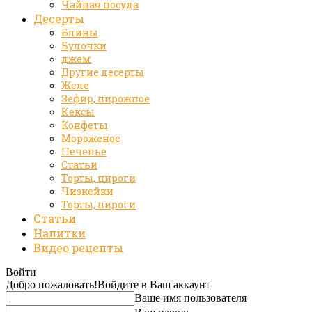
Чайная посуда
Десерты
Блины
Булочки
джем
Другие десерты
Желе
Зефир, пирожное
Кексы
Конфеты
Мороженое
Печенье
Статьи
Торты, пироги
Чизкейки
Торты, пироги
Статьи
Напитки
Видео рецепты
Войти
Добро пожаловать!
Войдите в Ваш аккаунт
Ваше имя пользователя