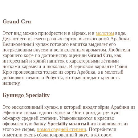
Grand Cru
Этот вид можно приобрести и в зёрнах, и в
молотом
виде.
Делают его из смеси разных сортов высокогорной Арабики.
Великолепный купаж готового напитка выделяет его
потрясающим вкусом и великолепным ароматом. Любители
хорошего кофе по достоинству оценили
Grand Cru
, как
интересный и яркий напиток с характерными лёгкими
нотками карамели и шоколада. В зерновом варианте Гранд
Крю производится только из сорта Арабика, а в молотый
добавляют немного Робусты, которая придает крепость
напитку.
Бушидо Speciality
Это эксклюзивный купаж, в который входят зёрна Арабики из
Эфиопии только одного урожая. Они проходят ручную
обжарку средней степени. Упаковываются в красиво
оформленную банку.
Speciality молотый
изготавливают из
этого же сырья,
помол средней степени
. Потребители
отметили очень сбалансированный вкус, в котором