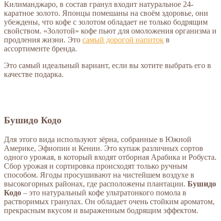
Килиманджаро, в состав гранул входит натуральное 24-
каратное золото. Японцы помешаны на своём здоровье, они
убеждены, что кофе с золотом обладает не только бодрящим
свойством. «Золотой» кофе пьют для омоложения организма и
продления жизни. Это
самый дорогой напиток
в
ассортименте бренда.
Это самый идеальный вариант, если вы хотите выбрать его в
качестве подарка.
Бушидо Кодо
Для этого вида используют зёрна, собранные в Южной
Америке, Эфиопии и Кении. Это купаж различных сортов
одного урожая, в который входят отборная Арабика и Робуста.
Сбор урожая и сортировка происходят только ручным
способом. Ягоды просушивают на чистейшем воздухе в
высокогорных районах, где расположены плантации.
Бушидо
Кодо
– это натуральный кофе ультратонкого помола в
растворимых гранулах. Он обладает очень стойким ароматом,
прекрасным вкусом и выраженным бодрящим эффектом.