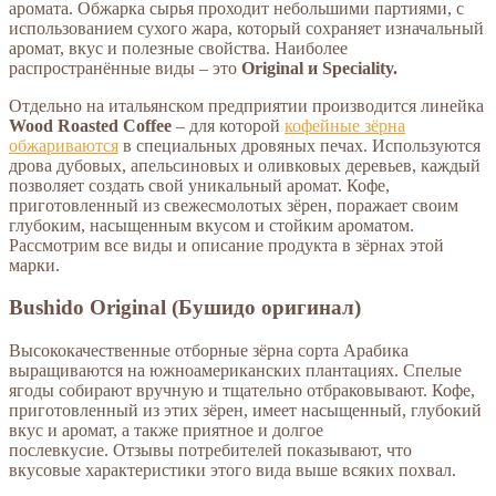
аромата. Обжарка сырья проходит небольшими партиями, с
использованием сухого жара, который сохраняет изначальный
аромат, вкус и полезные свойства. Наиболее
распространённые виды – это
Original и Speciality.
Отдельно на итальянском предприятии производится линейка
Wood Roasted Coffee
– для которой
кофейные зёрна
обжариваются
в специальных дровяных печах. Используются
дрова дубовых, апельсиновых и оливковых деревьев, каждый
позволяет создать свой уникальный аромат. Кофе,
приготовленный из свежесмолотых зёрен, поражает своим
глубоким, насыщенным вкусом и стойким ароматом.
Рассмотрим все виды и описание продукта в зёрнах этой
марки.
Bushido Original (Бушидо оригинал)
Высококачественные отборные зёрна сорта Арабика
выращиваются на южноамериканских плантациях. Спелые
ягоды собирают вручную и тщательно отбраковывают. Кофе,
приготовленный из этих зёрен, имеет насыщенный, глубокий
вкус и аромат, а также приятное и долгое
послевкусие. Отзывы потребителей показывают, что
вкусовые характеристики этого вида выше всяких похвал.