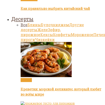
Как правильно выбрать китайский чай
Десерты
Все
Блины
Булочки
джем
Другие
десерты
Желе
Зефир,
пирожное
Кексы
Конфеты
Мороженое
Пече
пироги
Чизкейки
Статьи
Креветки: морской деликатес, который любят
во всём мире