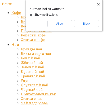
Войти
gurman-bel.ru wants to
Кофе
Show notifications
Бренды кофе
Виды и сорта кофе
Allow
Block
Кофе и здоровье
Посуда и техника
Рецепты кофе
Статьи о кофе
Чай
Бренды чая
Виды и сорта чая
Белый чай
Жёлтый чай
Зелёный чай
Красный чай
Травяной чай
Улун
Фруктовый чай
Чёрный чай
Приготовление чая
Статьи о чае
Чай и здоровье