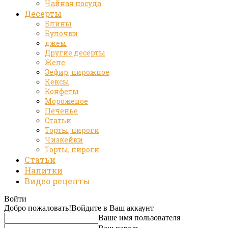
Чайная посуда
Десерты
Блины
Булочки
джем
Другие десерты
Желе
Зефир, пирожное
Кексы
Конфеты
Мороженое
Печенье
Статьи
Торты, пироги
Чизкейки
Торты, пироги
Статьи
Напитки
Видео рецепты
Войти
Добро пожаловать!
Войдите в Ваш аккаунт
Ваше имя пользователя