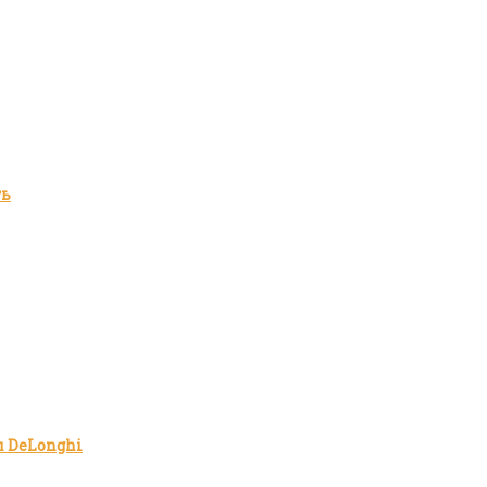
ть
 DeLonghi