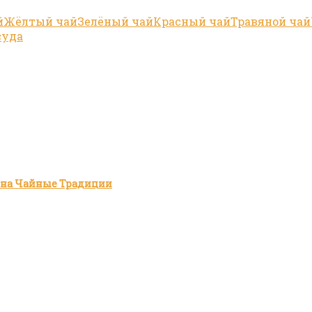
й
Жёлтый чай
Зелёный чай
Красный чай
Травяной чай
суда
зина Чайные Традиции