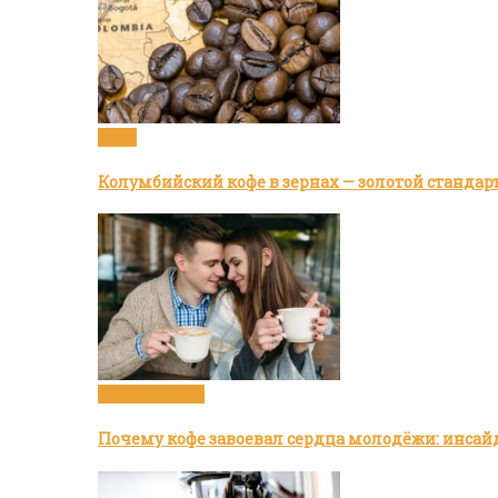
Кофе
Колумбийский кофе в зернах — золотой стандар
Статьи о кофе
Почему кофе завоевал сердца молодёжи: инсай