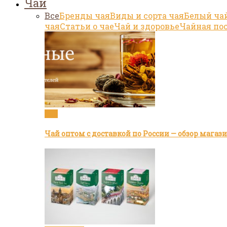
Чай
Все
Бренды чая
Виды и сорта чая
Белый ча
чая
Статьи о чае
Чай и здоровье
Чайная по
Чай
Чай оптом с доставкой по России — обзор мага