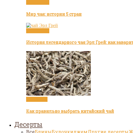
Бренды чая
Мир чая: истории 5 стран
Бренды чая
История легендарного чая Эрл Грей: как завар
Белый чай
Как правильно выбрать китайский чай
Десерты
Все
Блины
Булочки
джем
Другие десерты
Ж