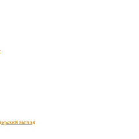
т
дерский взгляд