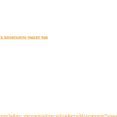
ить идеальную чашку чая
еле
Зефир, пирожное
Кексы
Конфеты
Мороженое
Пече