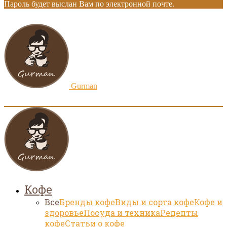
Пароль будет выслан Вам по электронной почте.
Gurman
Кофе
Все
Бренды кофе
Виды и сорта кофе
Кофе и
здоровье
Посуда и техника
Рецепты
кофе
Статьи о кофе