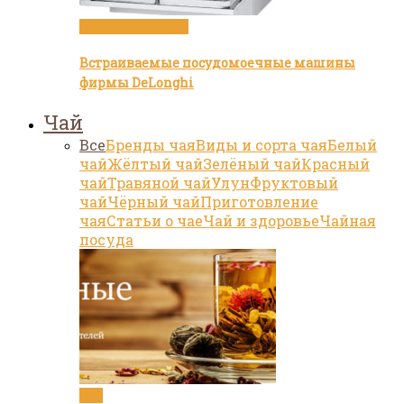
Посуда и техника
Встраиваемые посудомоечные машины
фирмы DeLonghi
Чай
Все
Бренды чая
Виды и сорта чая
Белый
чай
Жёлтый чай
Зелёный чай
Красный
чай
Травяной чай
Улун
Фруктовый
чай
Чёрный чай
Приготовление
чая
Статьи о чае
Чай и здоровье
Чайная
посуда
Чай