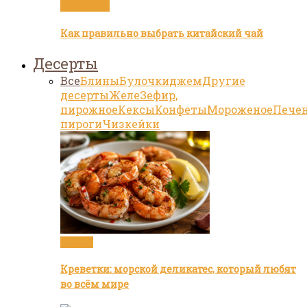
Белый чай
Как правильно выбрать китайский чай
Десерты
Все
Блины
Булочки
джем
Другие
десерты
Желе
Зефир,
пирожное
Кексы
Конфеты
Мороженое
Пече
пироги
Чизкейки
Статьи
Креветки: морской деликатес, который любят
во всём мире