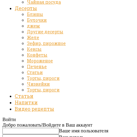
Чайная посуда
Десерты
Блины
Булочки
джем
Другие десерты
Желе
Зефир, пирожное
Кексы
Конфеты
Мороженое
Печенье
Статьи
Торты, пироги
Чизкейки
Торты, пироги
Статьи
Напитки
Видео рецепты
Войти
Добро пожаловать!
Войдите в Ваш аккаунт
Ваше имя пользователя