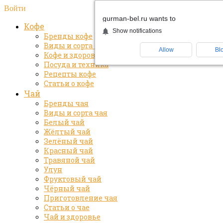
Войти
gurman-bel.ru wants to
Кофе
Show notifications
Бренды кофе
Виды и сорта кофе
Allow
Bl
Кофе и здоровье
Посуда и техника
Рецепты кофе
Статьи о кофе
Чай
Бренды чая
Виды и сорта чая
Белый чай
Жёлтый чай
Зелёный чай
Красный чай
Травяной чай
Улун
Фруктовый чай
Чёрный чай
Приготовление чая
Статьи о чае
Чай и здоровье