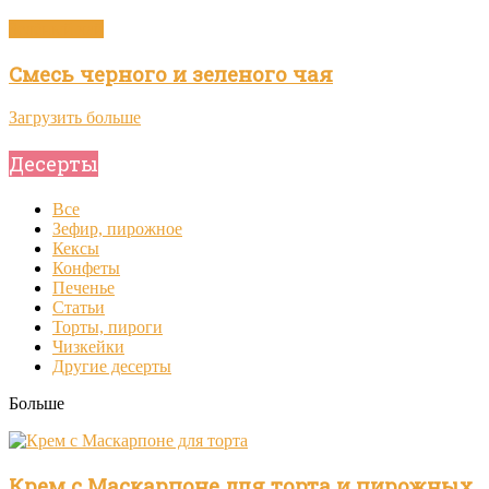
Зелёный чай
Смесь черного и зеленого чая
Загрузить больше
Десерты
Все
Зефир, пирожное
Кексы
Конфеты
Печенье
Статьи
Торты, пироги
Чизкейки
Другие десерты
Больше
Крем с Маскарпоне для торта и пирожных