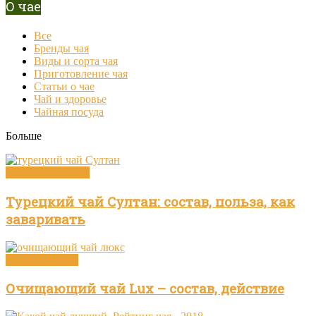
О чае
Все
Бренды чая
Виды и сорта чая
Приготовление чая
Статьи о чае
Чай и здоровье
Чайная посуда
Больше
Виды и сорта чая
Турецкий чай Султан: состав, польза, как
заваривать
Чай и здоровье
Очищающий чай Lux – состав, действие