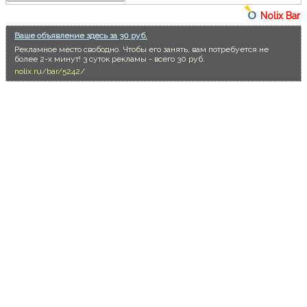
Nolix Bar
Ваше объявление здесь за 30 руб.
Рекламное место свободно. Чтобы его занять, вам потребуется не
более 2-х минут! 3 суток рекламы - всего 30 руб.
nolix.ru/bar/5242/