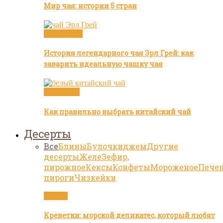
Мир чая: истории 5 стран
Бренды чая
История легендарного чая Эрл Грей: как
заварить идеальную чашку чая
Белый чай
Как правильно выбрать китайский чай
Десерты
Все
Блины
Булочки
джем
Другие
десерты
Желе
Зефир,
пирожное
Кексы
Конфеты
Мороженое
Пече
пироги
Чизкейки
Статьи
Креветки: морской деликатес, который любят