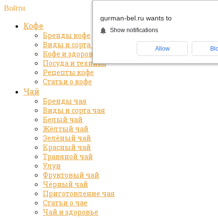
Войти
gurman-bel.ru wants to
Кофе
Show notifications
Бренды кофе
Виды и сорта кофе
Allow
Bl
Кофе и здоровье
Посуда и техника
Рецепты кофе
Статьи о кофе
Чай
Бренды чая
Виды и сорта чая
Белый чай
Жёлтый чай
Зелёный чай
Красный чай
Травяной чай
Улун
Фруктовый чай
Чёрный чай
Приготовление чая
Статьи о чае
Чай и здоровье