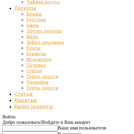
Чайная посуда
Десерты
Блины
Булочки
джем
Другие десерты
Желе
Зефир, пирожное
Кексы
Конфеты
Мороженое
Печенье
Статьи
Торты, пироги
Чизкейки
Торты, пироги
Статьи
Напитки
Видео рецепты
Войти
Добро пожаловать!
Войдите в Ваш аккаунт
Ваше имя пользователя