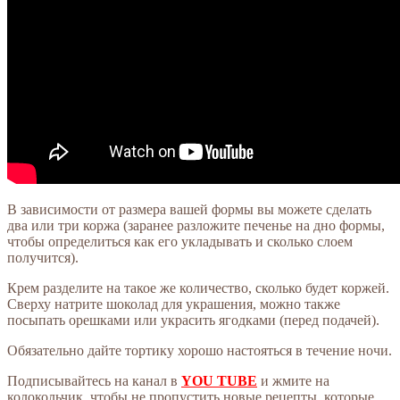
В зависимости от размера вашей формы вы можете сделать
два или три коржа (заранее разложите печенье на дно формы,
чтобы определиться как его укладывать и сколько слоем
получится).
Крем разделите на такое же количество, сколько будет коржей.
Сверху натрите шоколад для украшения, можно также
посыпать орешками или украсить ягодками (перед подачей).
Обязательно дайте тортику хорошо настояться в течение ночи.
Подписывайтесь на канал в
YOU TUBE
и жмите на
колокольчик, чтобы не пропустить новые рецепты, которые