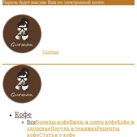
Пароль будет выслан Вам по электронной почте.
Gurman
Кофе
Все
Бренды кофе
Виды и сорта кофе
Кофе и
здоровье
Посуда и техника
Рецепты
кофе
Статьи о кофе