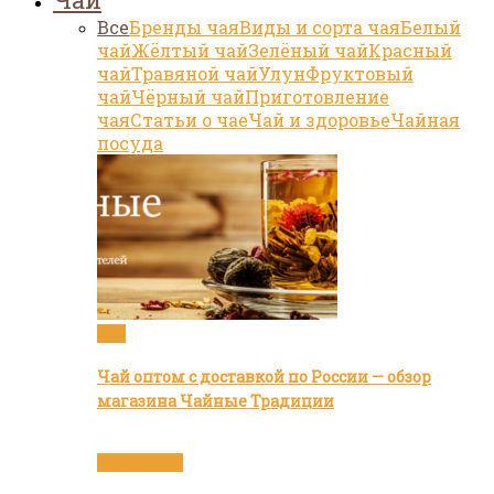
Все
Бренды чая
Виды и сорта чая
Белый
чай
Жёлтый чай
Зелёный чай
Красный
чай
Травяной чай
Улун
Фруктовый
чай
Чёрный чай
Приготовление
чая
Статьи о чае
Чай и здоровье
Чайная
посуда
Чай
Чай оптом с доставкой по России — обзор
магазина Чайные Традиции
Бренды чая