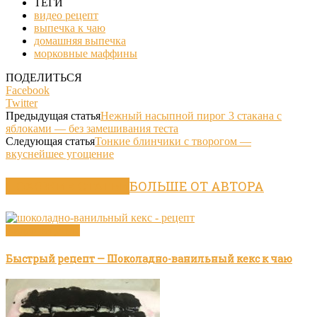
ТЕГИ
видео рецепт
выпечка к чаю
домашняя выпечка
морковные маффины
ПОДЕЛИТЬСЯ
Facebook
Twitter
Предыдущая статья
Нежный насыпной пирог 3 стакана с
яблоками — без замешивания теста
Следующая статья
Тонкие блинчики с творогом —
вкуснейшее угощение
ПОХОЖИЕ СТАТЬИ
БОЛЬШЕ ОТ АВТОРА
Видео рецепты
Быстрый рецепт — Шоколадно-ванильный кекс к чаю