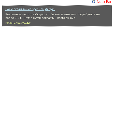
Nolix Bar
Ваше объявление здесь за 30 руб.
Рекламное место свободно. Чтобы его занять, вам потребуется не
более 2-х минут! 3 суток рекламы - всего 30 руб.
nolix.ru/bar/5242/