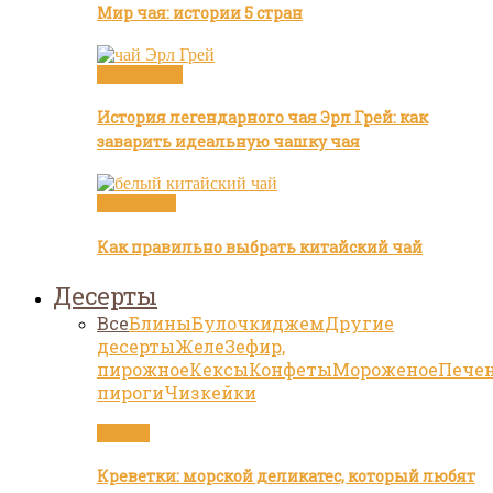
Мир чая: истории 5 стран
Бренды чая
История легендарного чая Эрл Грей: как
заварить идеальную чашку чая
Белый чай
Как правильно выбрать китайский чай
Десерты
Все
Блины
Булочки
джем
Другие
десерты
Желе
Зефир,
пирожное
Кексы
Конфеты
Мороженое
Пече
пироги
Чизкейки
Статьи
Креветки: морской деликатес, который любят