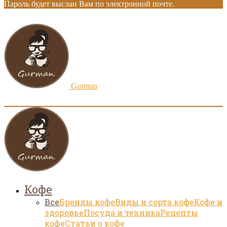
Пароль будет выслан Вам по электронной почте.
Gurman
Кофе
Все
Бренды кофе
Виды и сорта кофе
Кофе и
здоровье
Посуда и техника
Рецепты
кофе
Статьи о кофе