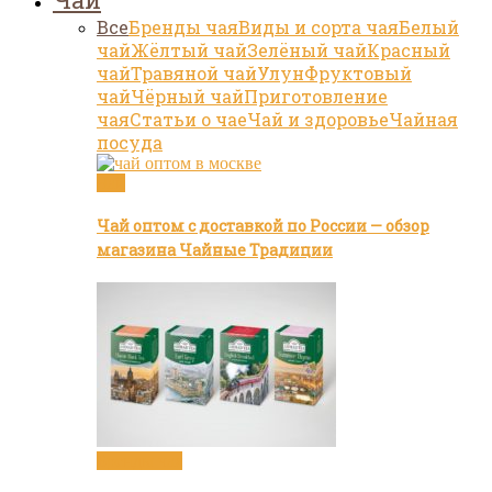
Все
Бренды чая
Виды и сорта чая
Белый
чай
Жёлтый чай
Зелёный чай
Красный
чай
Травяной чай
Улун
Фруктовый
чай
Чёрный чай
Приготовление
чая
Статьи о чае
Чай и здоровье
Чайная
посуда
Чай
Чай оптом с доставкой по России — обзор
магазина Чайные Традиции
Бренды чая