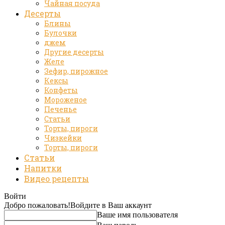
Чайная посуда
Десерты
Блины
Булочки
джем
Другие десерты
Желе
Зефир, пирожное
Кексы
Конфеты
Мороженое
Печенье
Статьи
Торты, пироги
Чизкейки
Торты, пироги
Статьи
Напитки
Видео рецепты
Войти
Добро пожаловать!
Войдите в Ваш аккаунт
Ваше имя пользователя