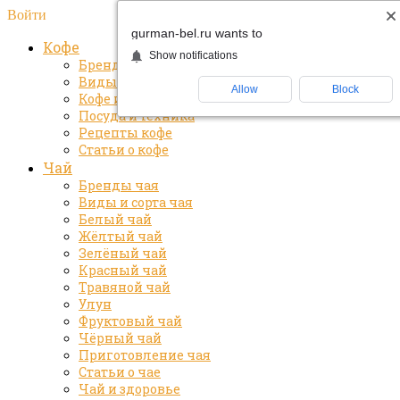
Войти
gurman-bel.ru wants to
Кофе
Show notifications
Бренды кофе
Виды и сорта кофе
Allow
Block
Кофе и здоровье
Посуда и техника
Рецепты кофе
Статьи о кофе
Чай
Бренды чая
Виды и сорта чая
Белый чай
Жёлтый чай
Зелёный чай
Красный чай
Травяной чай
Улун
Фруктовый чай
Чёрный чай
Приготовление чая
Статьи о чае
Чай и здоровье