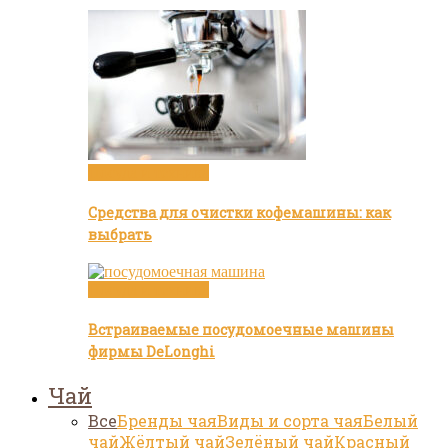
Посуда и техника
Средства для очистки кофемашины: как
выбрать
Посуда и техника
Встраиваемые посудомоечные машины
фирмы DeLonghi
Чай
Все
Бренды чая
Виды и сорта чая
Белый
чай
Жёлтый чай
Зелёный чай
Красный