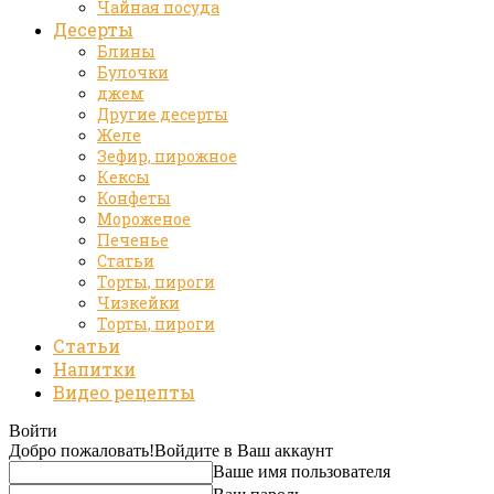
Чайная посуда
Десерты
Блины
Булочки
джем
Другие десерты
Желе
Зефир, пирожное
Кексы
Конфеты
Мороженое
Печенье
Статьи
Торты, пироги
Чизкейки
Торты, пироги
Статьи
Напитки
Видео рецепты
Войти
Добро пожаловать!
Войдите в Ваш аккаунт
Ваше имя пользователя