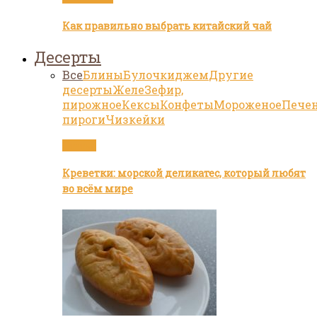
Как правильно выбрать китайский чай
Десерты
Все
Блины
Булочки
джем
Другие
десерты
Желе
Зефир,
пирожное
Кексы
Конфеты
Мороженое
Пече
пироги
Чизкейки
Статьи
Креветки: морской деликатес, который любят
во всём мире