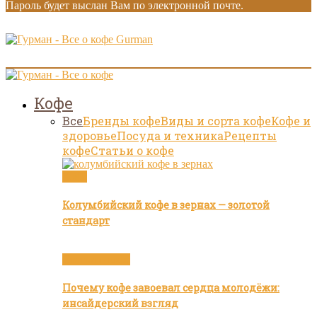
Пароль будет выслан Вам по электронной почте.
Gurman
Кофе
Все
Бренды кофе
Виды и сорта кофе
Кофе и
здоровье
Посуда и техника
Рецепты
кофе
Статьи о кофе
Кофе
Колумбийский кофе в зернах — золотой
стандарт
Статьи о кофе
Почему кофе завоевал сердца молодёжи:
инсайдерский взгляд