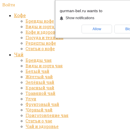
Войти
gurman-bel.ru wants to
Кофе
Show notifications
Бренды кофе
Виды и сорта кофе
Allow
Bl
Кофе и здоровье
Посуда и техника
Рецепты кофе
Статьи о кофе
Чай
Бренды чая
Виды и сорта чая
Белый чай
Жёлтый чай
Зелёный чай
Красный чай
Травяной чай
Улун
Фруктовый чай
Чёрный чай
Приготовление чая
Статьи о чае
Чай и здоровье