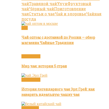
чай
Травяной чай
Улун
Фруктовый
чай
Чёрный чай
Приготовление
чая
Статьи о чае
Чай и здоровье
Чайная
посуда
Чай
Чай оптом с доставкой по России — обзор
магазина Чайные Традиции
Бренды чая
Мир чая: истории 5 стран
Бренды чая
История легендарного чая Эрл Грей: как
заварить идеальную чашку чая
Белый чай