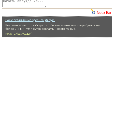
Nolix Bar
Ваше объявление здесь за 30 руб.
Рекламное место свободно. Чтобы его занять, вам потребуется не
более 2-х минут! 3 суток рекламы - всего 30 руб.
nolix.ru/bar/5242/