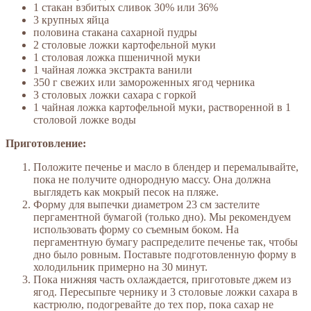
1 стакан взбитых сливок 30% или 36%
3 крупных яйца
половина стакана сахарной пудры
2 столовые ложки картофельной муки
1 столовая ложка пшеничной муки
1 чайная ложка экстракта ванили
350 г свежих или замороженных ягод черника
3 столовых ложки сахара с горкой
1 чайная ложка картофельной муки, растворенной в 1
столовой ложке воды
Приготовление:
Положите печенье и масло в блендер и перемалывайте,
пока не получите однородную массу. Она должна
выглядеть как мокрый песок на пляже.
Форму для выпечки диаметром 23 см застелите
пергаментной бумагой (только дно). Мы рекомендуем
использовать форму со съемным боком. На
пергаментную бумагу распределите печенье так, чтобы
дно было ровным. Поставьте подготовленную форму в
холодильник примерно на 30 минут.
Пока нижняя часть охлаждается, приготовьте джем из
ягод. Пересыпьте чернику и 3 столовые ложки сахара в
кастрюлю, подогревайте до тех пор, пока сахар не