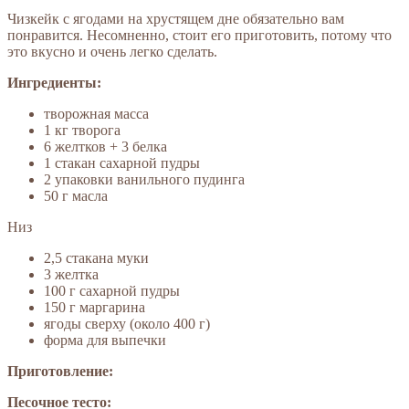
Чизкейк с ягодами на хрустящем дне обязательно вам
понравится. Несомненно, стоит его приготовить, потому что
это вкусно и очень легко сделать.
Ингредиенты:
творожная масса
1 кг творога
6 желтков + 3 белка
1 стакан сахарной пудры
2 упаковки ванильного пудинга
50 г масла
Низ
2,5 стакана муки
3 желтка
100 г сахарной пудры
150 г маргарина
ягоды сверху (около 400 г)
форма для выпечки
Приготовление:
Песочное тесто: