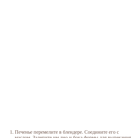
Печенье перемелите в блендере. Соедините его с
маслом. Залепите им дно и бока формы для выпекания