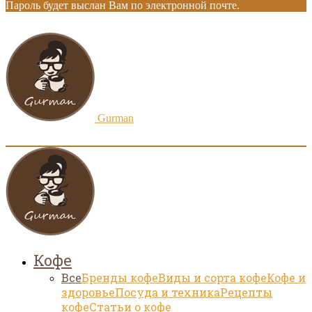
Пароль будет выслан Вам по электронной почте.
Gurman
Кофе
Все
Бренды кофе
Виды и сорта кофе
Кофе и
здоровье
Посуда и техника
Рецепты
кофе
Статьи о кофе