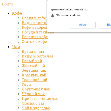
Войти
gurman-bel.ru wants to
Кофе
Show notifications
Бренды кофе
Виды и сорта кофе
Allow
Bl
Кофе и здоровье
Посуда и техника
Рецепты кофе
Статьи о кофе
Чай
Бренды чая
Виды и сорта чая
Белый чай
Жёлтый чай
Зелёный чай
Красный чай
Травяной чай
Улун
Фруктовый чай
Чёрный чай
Приготовление чая
Статьи о чае
Чай и здоровье