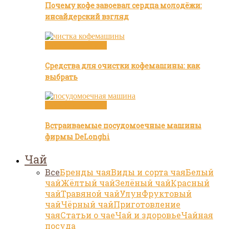
Почему кофе завоевал сердца молодёжи:
инсайдерский взгляд
Посуда и техника
Средства для очистки кофемашины: как
выбрать
Посуда и техника
Встраиваемые посудомоечные машины
фирмы DeLonghi
Чай
Все
Бренды чая
Виды и сорта чая
Белый
чай
Жёлтый чай
Зелёный чай
Красный
чай
Травяной чай
Улун
Фруктовый
чай
Чёрный чай
Приготовление
чая
Статьи о чае
Чай и здоровье
Чайная
посуда