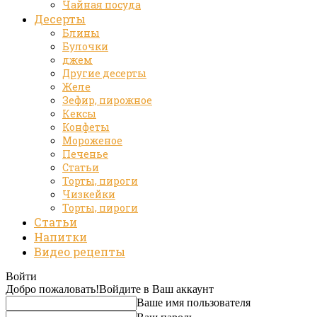
Чайная посуда
Десерты
Блины
Булочки
джем
Другие десерты
Желе
Зефир, пирожное
Кексы
Конфеты
Мороженое
Печенье
Статьи
Торты, пироги
Чизкейки
Торты, пироги
Статьи
Напитки
Видео рецепты
Войти
Добро пожаловать!
Войдите в Ваш аккаунт
Ваше имя пользователя