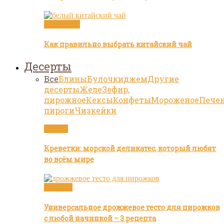
Белый чай
Как правильно выбрать китайский чай
Десерты
Все
Блины
Булочки
джем
Другие
десерты
Желе
Зефир,
пирожное
Кексы
Конфеты
Мороженое
Пече
пироги
Чизкейки
Статьи
Креветки: морской деликатес, который любят
во всём мире
Булочки
Универсальное дрожжевое тесто для пирожков
с любой начинкой – 3 рецепта