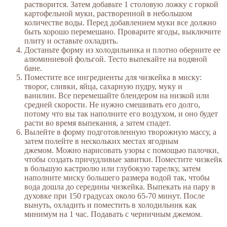
растворится. Затем добавьте 1 столовую ложку с горкой
картофельной муки, растворенной в небольшом
количестве воды. Перед добавлением муки все должно
быть хорошо перемешано. Проварите ягоды, выключите
плиту и оставьте охладить.
Достаньте форму из холодильника и плотно оберните ее
алюминиевой фольгой. Тесто выпекайте на водяной
бане.
Поместите все ингредиенты для чизкейка в миску:
творог, сливки, яйца, сахарную пудру, муку и
ванилин. Все перемешайте блендером на низкой или
средней скорости. Не нужно смешивать его долго,
потому что вы так наполните его воздухом, и оно будет
расти во время выпекания, а затем спадет.
Вылейте в форму подготовленную творожную массу, а
затем полейте в нескольких местах ягодным
джемом. Можно нарисовать узоры с помощью палочки,
чтобы создать причудливые завитки. Поместите чизкейк
в большую кастрюлю или глубокую тарелку, затем
наполните миску большего размера водой так, чтобы
вода дошла до середины чизкейка. Выпекать на пару в
духовке при 150 градусах около 65-70 минут. После
вынуть, охладить и поместить в холодильник как
минимум на 1 час. Подавать с черничным джемом.