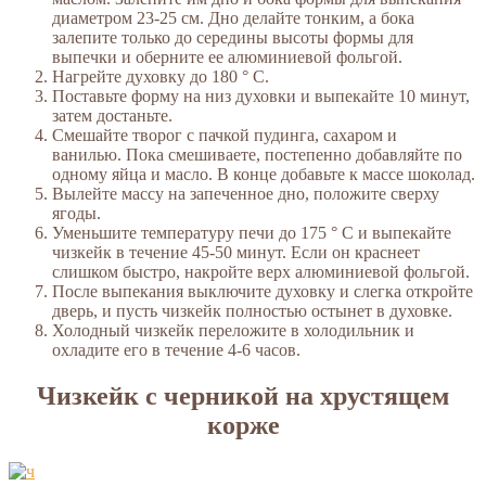
диаметром 23-25 ​​см. Дно делайте тонким, а бока
залепите только до середины высоты формы для
выпечки и оберните ее алюминиевой фольгой.
Нагрейте духовку до 180 ° C.
Поставьте форму на низ духовки и выпекайте 10 минут,
затем достаньте.
Смешайте творог с пачкой пудинга, сахаром и
ванилью. Пока смешиваете, постепенно добавляйте по
одному яйца и масло. В конце добавьте к массе шоколад.
Вылейте массу на запеченное дно, положите сверху
ягоды.
Уменьшите температуру печи до 175 ° C и выпекайте
чизкейк в течение 45-50 минут. Если он краснеет
слишком быстро, накройте верх алюминиевой фольгой.
После выпекания выключите духовку и слегка откройте
дверь, и пусть чизкейк полностью остынет в духовке.
Холодный чизкейк переложите в холодильник и
охладите его в течение 4-6 часов.
Чизкейк с черникой на хрустящем
корже